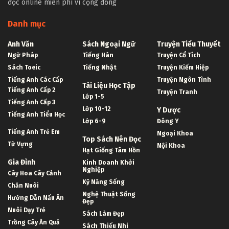
đọc online miễn phí vì cộng đồng
Danh mục
Anh Văn
Sách Ngoại Ngữ
Truyện Tiểu Thuyết
Ngữ Pháp
Tiếng Hàn
Truyện Cổ Tích
Sách Toeic
Tiếng Nhật
Truyện Kiếm Hiệp
Tiếng Anh Các Cấp
Truyện Ngôn Tình
Tài Liệu Học Tập
Tiếng Anh Cấp 2
Truyện Tranh
Lớp 1-5
Tiếng Anh Cấp 3
Lớp 10-12
Y Dược
Tiếng Anh Tiểu Học
Lớp 6-9
Đông Y
Tiếng Anh Trẻ Em
Ngoại Khoa
Top Sách Nên Đọc
Từ Vựng
Nội Khoa
Hạt Giống Tâm Hồn
Gia Đình
Kinh Doanh Khởi
Nghiệp
Cây Hoa Cây Cảnh
Kỹ Năng Sống
Chăn Nuôi
Nghệ Thuật Sống
Hướng Dẫn Nấu Ăn
Đẹp
Nuôi Dạy Trẻ
Sách Làm Đẹp
Trồng Cây Ăn Quả
Sách Thiếu Nhi