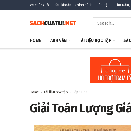
Về chúng tôi
Điều khoản
Chính sách
Liên hệ
Thứ Năm, 
HOME
ANH VĂN
TÀI LIỆU HỌC TẬP
SÁC
Home
Tài liệu học tập
Lớp 10-12
Giải Toán Lượng Gi