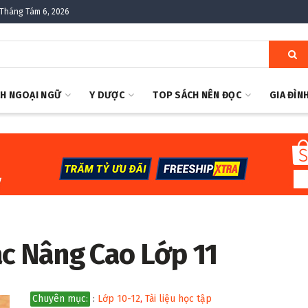
Tháng Tám 6, 2026
H NGOẠI NGỮ
Y DƯỢC
TOP SÁCH NÊN ĐỌC
GIA ĐÌN
ác Nâng Cao Lớp 11
Chuyên mục:
:
Lớp 10-12
,
Tài liệu học tập