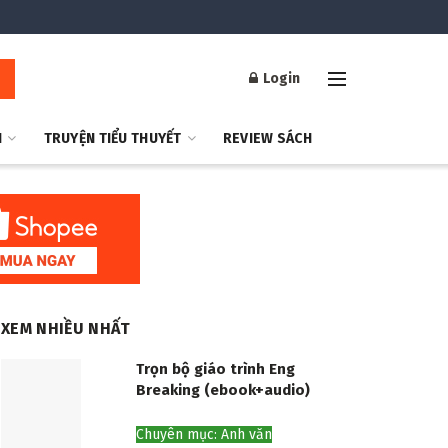
Login
H
TRUYỆN TIỂU THUYẾT
REVIEW SÁCH
XEM NHIỀU NHẤT
Trọn bộ giáo trình Eng
Breaking (ebook+audio)
Chuyên mục: Anh văn