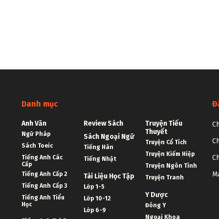
Danh mục
Đ
Anh Văn
Review Sách
Truyện Tiểu
Ch
Thuyết
Ngữ Pháp
Sách Ngoại Ngữ
Ch
Truyện Cổ Tích
Sách Toeic
Tiếng Hàn
Truyện Kiếm Hiệp
Ch
Tiếng Anh Các
Tiếng Nhật
Cấp
Truyện Ngôn Tình
Ma
Tiếng Anh Cấp 2
Tài Liệu Học Tập
Truyện Tranh
Tiếng Anh Cấp 3
Lớp 1-5
Y Dược
Tiếng Anh Tiểu
Lớp 10-12
Học
Đông Y
Lớp 6-9
Ngoại Khoa