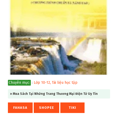
Chuyên mục:
:
Lớp 10-12
,
Tài liệu học tập
» Mua Sách Tại Những Trang Thương Mại Điện Tử Uy Tín
FAHASA
SHOPEE
TIKI