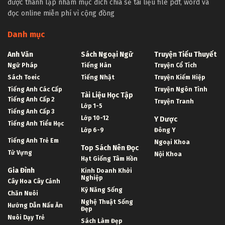
được thành lập nhằm mục đích chia sẻ tài liệu file pdf, word và
đọc online miễn phí vì cộng đồng
Danh mục
Anh Văn
Sách Ngoại Ngữ
Truyện Tiểu Thuyết
Ngữ Pháp
Tiếng Hàn
Truyện Cổ Tích
Sách Toeic
Tiếng Nhật
Truyện Kiếm Hiệp
Tiếng Anh Các Cấp
Truyện Ngôn Tình
Tài Liệu Học Tập
Tiếng Anh Cấp 2
Truyện Tranh
Lớp 1-5
Tiếng Anh Cấp 3
Lớp 10-12
Y Dược
Tiếng Anh Tiểu Học
Lớp 6-9
Đông Y
Tiếng Anh Trẻ Em
Ngoại Khoa
Top Sách Nên Đọc
Từ Vựng
Nội Khoa
Hạt Giống Tâm Hồn
Gia Đình
Kinh Doanh Khởi
Nghiệp
Cây Hoa Cây Cảnh
Kỹ Năng Sống
Chăn Nuôi
Nghệ Thuật Sống
Hướng Dẫn Nấu Ăn
Đẹp
Nuôi Dạy Trẻ
Sách Làm Đẹp