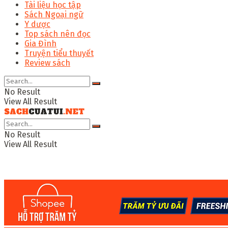
Tài liệu học tập
Sách Ngoại ngữ
Y dược
Top sách nên đọc
Gia Đình
Truyện tiểu thuyết
Review sách
No Result
View All Result
No Result
View All Result