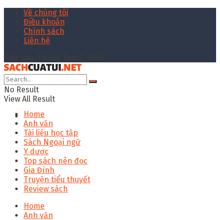
Về chúng tôi
Điều khoản
Chính sách
Liên hệ
Thứ Sáu, Tháng Tám 7, 2026
No Result
View All Result
Home
Anh văn
Tài liệu học tập
Sách Ngoại ngữ
Y dược
Top sách nên đọc
Gia Đình
Truyện tiểu thuyết
Review sách
Home
Anh văn