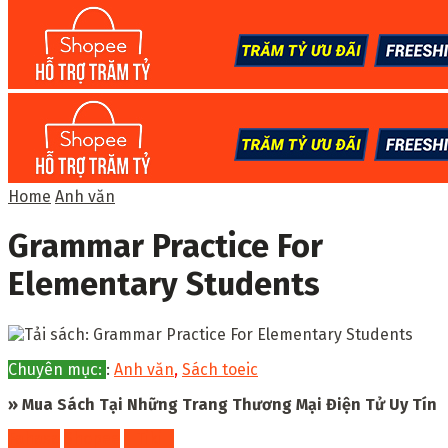
Home
Anh văn
Grammar Practice For
Elementary Students
Chuyên mục:
:
Anh văn
,
Sách toeic
» Mua Sách Tại Những Trang Thương Mại Điện Tử Uy Tín
Fahasa
Shopee
Tiki