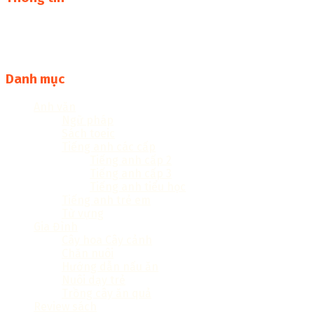
Thư viện sách online miễn phí online cực khủng:
sachcuatui.net được thành lập nhằm mục đích chia sẻ tài
liệu file pdf, word và đọc online miễn phí vì cộng đồng
Danh mục
Anh văn
Ngữ pháp
Sách toeic
Tiếng anh các cấp
Tiếng anh cấp 2
Tiếng anh cấp 3
Tiếng anh tiểu học
Tiếng anh trẻ em
Từ vựng
Gia Đình
Cây hoa Cây cảnh
Chăn nuôi
Hướng dẫn nấu ăn
Nuôi dạy trẻ
Trồng cây ăn quả
Review sách