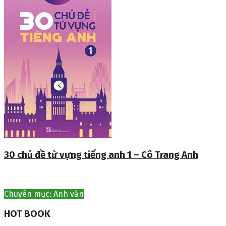
30 chủ đề từ vựng tiếng anh 1 – Cô Trang Anh
Chuyên mục: Anh văn
HOT BOOK