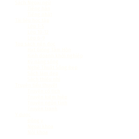
Sách Ngoại ngữ
Tiếng hàn
Tiếng nhật
Tài liệu học tập
Lớp 1-5
Lớp 10-12
Lớp 6-9
Top sách nên đọc
Hạt Giống Tâm Hồn
Kinh doanh khởi nghiệp
Kỹ năng sống
Nghệ Thuật Sống Đẹp
Sách làm đẹp
Sách thiếu nhi
Truyện tiểu thuyết
Truyện cổ tích
Truyện kiếm hiệp
Truyện ngôn tình
Truyện tranh
Y dược
Đông y
Ngoại khoa
Nội khoa