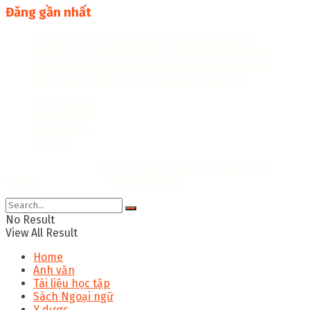
Đăng gần nhất
Chuyên đề từ loại tiếng anh luyện thi vào 10
Chuyên đề trọng âm tiếng anh luyện thi vào 10
Chuyên đề phát âm tiếng anh luyện thi vào 10
Macmillan Children’s Dictionary (Bản Đẹp)
Về chúng tôi
Điều khoản
Chính sách
Liên hệ
Copyright © 2018
Thư viện sách online miễn phí cực
khủng
Thiết kế bởi:
Sachcuatui.net
.
No Result
View All Result
Home
Anh văn
Tài liệu học tập
Sách Ngoại ngữ
Y dược