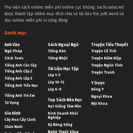
Thư viện sách online miễn phí online cực khủng: sachcuatui.net
được thành lập nhằm mục đích chia sẻ tài liệu file pdf, word và
đọc online miễn phí vì cộng đồng
Danh mục
Anh Văn
Sách Ngoại Ngữ
Truyện Tiểu Thuyết
Ngữ Pháp
Tiếng Hàn
Truyện Cổ Tích
Sách Toeic
Tiếng Nhật
Truyện Kiếm Hiệp
Tiếng Anh Các Cấp
Truyện Ngôn Tình
Tài Liệu Học Tập
Tiếng Anh Cấp 2
Truyện Tranh
Lớp 1-5
Tiếng Anh Cấp 3
Lớp 10-12
Y Dược
Tiếng Anh Tiểu Học
Lớp 6-9
Đông Y
Tiếng Anh Trẻ Em
Ngoại Khoa
Top Sách Nên Đọc
Từ Vựng
Nội Khoa
Hạt Giống Tâm Hồn
Gia Đình
Kinh Doanh Khởi
Nghiệp
Cây Hoa Cây Cảnh
Kỹ Năng Sống
Chăn Nuôi
Nghệ Thuật Sống