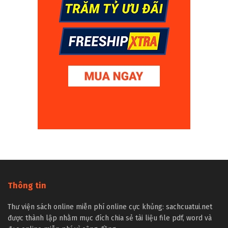
Thông tin
Thư viện sách online miễn phí online cực khủng: sachcuatui.net
được thành lập nhằm mục đích chia sẻ tài liệu file pdf, word và