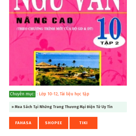
Chuyên mục:
:
Lớp 10-12
,
Tài liệu học tập
» Mua Sách Tại Những Trang Thương Mại Điện Tử Uy Tín
FAHASA
SHOPEE
TIKI