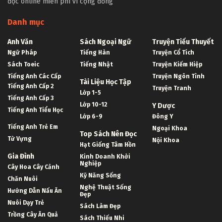
đọc online miễn phí vì cộng đồng
Danh mục
Anh Văn
Sách Ngoại Ngữ
Truyện Tiểu Thuyết
Ngữ Pháp
Tiếng Hàn
Truyện Cổ Tích
Sách Toeic
Tiếng Nhật
Truyện Kiếm Hiệp
Tiếng Anh Các Cấp
Truyện Ngôn Tình
Tài Liệu Học Tập
Tiếng Anh Cấp 2
Truyện Tranh
Lớp 1-5
Tiếng Anh Cấp 3
Lớp 10-12
Y Dược
Tiếng Anh Tiểu Học
Lớp 6-9
Đông Y
Tiếng Anh Trẻ Em
Ngoại Khoa
Top Sách Nên Đọc
Từ Vựng
Nội Khoa
Hạt Giống Tâm Hồn
Gia Đình
Kinh Doanh Khởi
Nghiệp
Cây Hoa Cây Cảnh
Kỹ Năng Sống
Chăn Nuôi
Nghệ Thuật Sống
Hướng Dẫn Nấu Ăn
Đẹp
Nuôi Dạy Trẻ
Sách Làm Đẹp
Trồng Cây Ăn Quả
Sách Thiếu Nhi