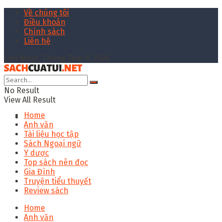
Về chúng tôi
Điều khoản
Chính sách
Liên hệ
Chủ Nhật, Tháng Tám 9, 2026
No Result
View All Result
Home
Anh văn
Tài liệu học tập
Sách Ngoại ngữ
Y dược
Top sách nên đọc
Gia Đình
Truyện tiểu thuyết
Review sách
Home
Anh văn