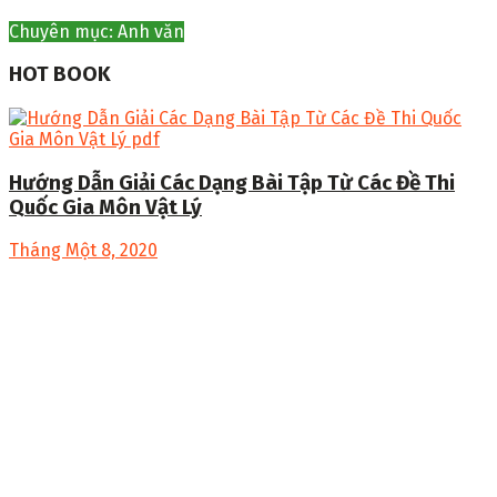
Chuyên mục: Anh văn
HOT BOOK
Hướng Dẫn Giải Các Dạng Bài Tập Từ Các Đề Thi
Quốc Gia Môn Vật Lý
Tháng Một 8, 2020