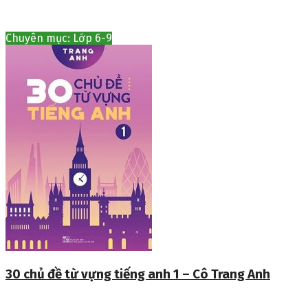
Chuyên mục: Lớp 6-9
30 chủ đề từ vựng tiếng anh 1 – Cô Trang Anh