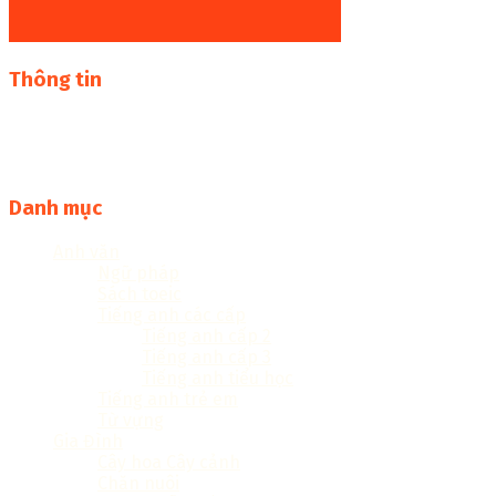
Thông tin
Thư viện sách online miễn phí online cực khủng:
sachcuatui.net được thành lập nhằm mục đích chia sẻ tài
liệu file pdf, word và đọc online miễn phí vì cộng đồng
Danh mục
Anh văn
Ngữ pháp
Sách toeic
Tiếng anh các cấp
Tiếng anh cấp 2
Tiếng anh cấp 3
Tiếng anh tiểu học
Tiếng anh trẻ em
Từ vựng
Gia Đình
Cây hoa Cây cảnh
Chăn nuôi