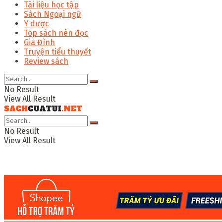
Tài liệu học tập
Sách Ngoại ngữ
Y dược
Top sách nên đọc
Gia Đình
Truyện tiểu thuyết
Review sách
No Result
View All Result
No Result
View All Result