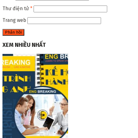
Thư điện tử
*
Trang web
XEM NHIỀU NHẤT