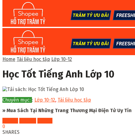
Home
Tài liệu học tập
Lớp 10-12
Học Tốt Tiếng Anh Lớp 10
Chuyên mục:
:
Lớp 10-12
,
Tài liệu học tập
» Mua Sách Tại Những Trang Thương Mại Điện Tử Uy Tín
Fahasa
Shopee
Tiki
0
SHARES