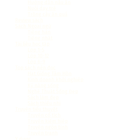
Hướng dẫn nấu ăn
Nuôi dạy trẻ
Trồng cây ăn quả
Review sách
Sách Ngoại ngữ
Tiếng hàn
Tiếng nhật
Tài liệu học tập
Lớp 1-5
Lớp 10-12
Lớp 6-9
Top sách nên đọc
Hạt Giống Tâm Hồn
Kinh doanh khởi nghiệp
Kỹ năng sống
Nghệ Thuật Sống Đẹp
Sách làm đẹp
Sách thiếu nhi
Truyện tiểu thuyết
Truyện cổ tích
Truyện kiếm hiệp
Truyện ngôn tình
Truyện tranh
Y dược