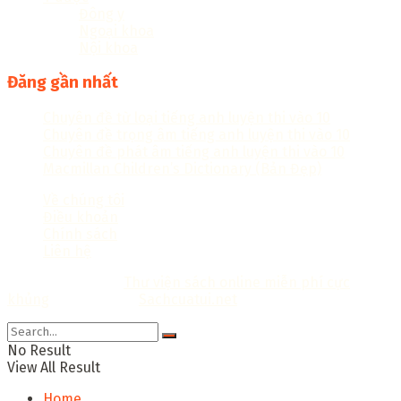
Đông y
Ngoại khoa
Nội khoa
Đăng gần nhất
Chuyên đề từ loại tiếng anh luyện thi vào 10
Chuyên đề trọng âm tiếng anh luyện thi vào 10
Chuyên đề phát âm tiếng anh luyện thi vào 10
Macmillan Children’s Dictionary (Bản Đẹp)
Về chúng tôi
Điều khoản
Chính sách
Liên hệ
Copyright © 2018
Thư viện sách online miễn phí cực
khủng
Thiết kế bởi:
Sachcuatui.net
.
No Result
View All Result
Home