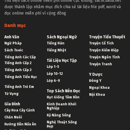
Thư viện sách online miễn phí online cực khủng: sachcuatui.net
được thành lập nhằm mục đích chia sẻ tài liệu file pdf, word và
đọc online miễn phí vì cộng đồng
Danh mục
Anh Văn
Sách Ngoại Ngữ
Truyện Tiểu Thuyết
Ngữ Pháp
Tiếng Hàn
Truyện Cổ Tích
Sách Toeic
Tiếng Nhật
Truyện Kiếm Hiệp
Tiếng Anh Các Cấp
Truyện Ngôn Tình
Tài Liệu Học Tập
Tiếng Anh Cấp 2
Truyện Tranh
Lớp 1-5
Tiếng Anh Cấp 3
Lớp 10-12
Y Dược
Tiếng Anh Tiểu Học
Lớp 6-9
Đông Y
Tiếng Anh Trẻ Em
Ngoại Khoa
Top Sách Nên Đọc
Từ Vựng
Nội Khoa
Hạt Giống Tâm Hồn
Gia Đình
Kinh Doanh Khởi
Nghiệp
Cây Hoa Cây Cảnh
Kỹ Năng Sống
Chăn Nuôi
Nghệ Thuật Sống
Hướng Dẫn Nấu Ăn
Đẹp