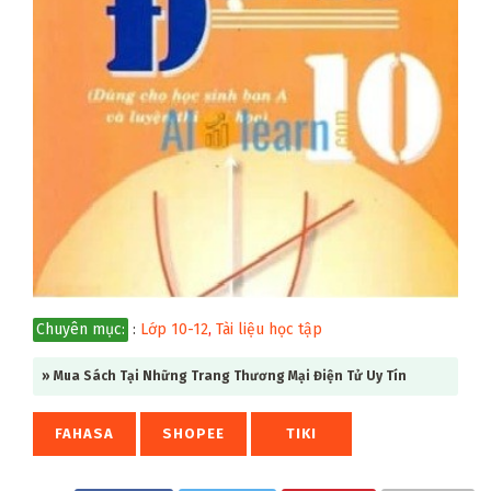
Chuyên mục:
:
Lớp 10-12
,
Tài liệu học tập
» Mua Sách Tại Những Trang Thương Mại Điện Tử Uy Tín
FAHASA
SHOPEE
TIKI