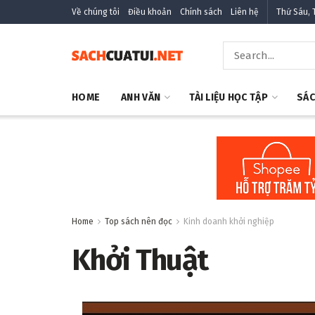
Về chúng tôi
Điều khoản
Chính sách
Liên hệ
Thứ Sáu, 
HOME
ANH VĂN
TÀI LIỆU HỌC TẬP
SÁC
Home
Top sách nên đọc
Kinh doanh khởi nghiệp
Khởi Thuật