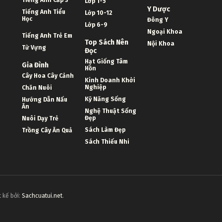
Tiếng Anh Cấp 3
Lớp 1-5
Y Dược
Tiếng Anh Tiểu
Lớp 10-12
Học
Đông Y
Lớp 6-9
Ngoại Khoa
Tiếng Anh Trẻ Em
Top Sách Nên
Nội Khoa
Từ Vựng
Đọc
Hạt Giống Tâm
Gia Đình
Hồn
Cây Hoa Cây Cảnh
Kinh Doanh Khởi
Nghiệp
Chăn Nuôi
Kỹ Năng Sống
Hướng Dẫn Nấu
Ăn
Nghệ Thuật Sống
Đẹp
Nuôi Dạy Trẻ
Sách Làm Đẹp
Trồng Cây Ăn Quả
Sách Thiếu Nhi
 kế bởi:
Sachcuatui.net
.