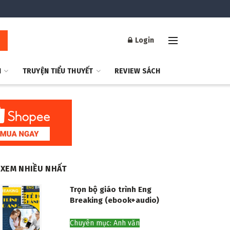
Login
H
TRUYỆN TIỂU THUYẾT
REVIEW SÁCH
XEM NHIỀU NHẤT
Trọn bộ giáo trình Eng
Breaking (ebook+audio)
Chuyên mục: Anh văn