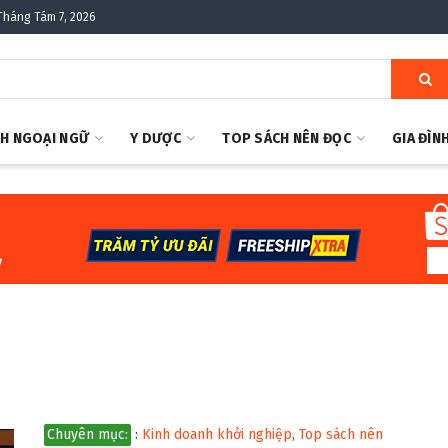
Tháng Tám 7, 2026
H NGOẠI NGỮ
Y DƯỢC
TOP SÁCH NÊN ĐỌC
GIA ĐÌN
Chuyên mục:
:
Kinh doanh khởi nghiệp
,
Top sách nên