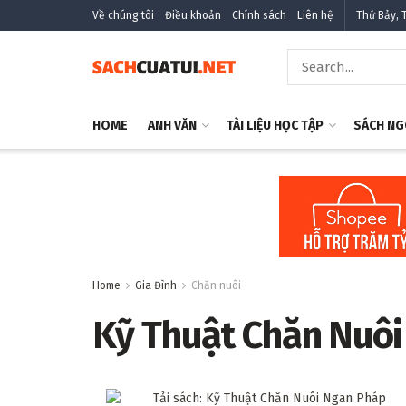
Về chúng tôi
Điều khoản
Chính sách
Liên hệ
Thứ Bảy, 
HOME
ANH VĂN
TÀI LIỆU HỌC TẬP
SÁCH NG
Home
Gia Đình
Chăn nuôi
Kỹ Thuật Chăn Nuô