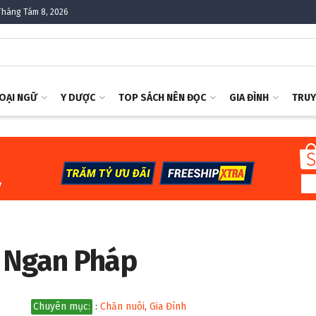
Tháng Tám 8, 2026
OẠI NGỮ
Y DƯỢC
TOP SÁCH NÊN ĐỌC
GIA ĐÌNH
TRUY
i Ngan Pháp
Chuyên mục:
:
Chăn nuôi
,
Gia Đình