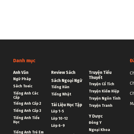
Danh mục
Đ
Anh Văn
Review Sách
Truyện Tiểu
Ch
Thuyết
Ngữ Pháp
Sách Ngoại Ngữ
Ch
Truyện Cổ Tích
Sách Toeic
Tiếng Hàn
Truyện Kiếm Hiệp
Ch
Tiếng Anh Các
Tiếng Nhật
Cấp
Truyện Ngôn Tình
Ma
Tiếng Anh Cấp 2
Tài Liệu Học Tập
Truyện Tranh
Tiếng Anh Cấp 3
Lớp 1-5
Y Dược
Tiếng Anh Tiểu
Lớp 10-12
Học
Đông Y
Lớp 6-9
Ngoại Khoa
Tiếng Anh Trẻ Em