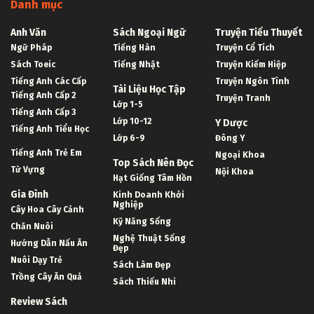
Danh mục
Anh Văn
Sách Ngoại Ngữ
Truyện Tiểu Thuyết
Ngữ Pháp
Tiếng Hàn
Truyện Cổ Tích
Sách Toeic
Tiếng Nhật
Truyện Kiếm Hiệp
Tiếng Anh Các Cấp
Truyện Ngôn Tình
Tài Liệu Học Tập
Tiếng Anh Cấp 2
Truyện Tranh
Lớp 1-5
Tiếng Anh Cấp 3
Lớp 10-12
Y Dược
Tiếng Anh Tiểu Học
Lớp 6-9
Đông Y
Tiếng Anh Trẻ Em
Ngoại Khoa
Top Sách Nên Đọc
Từ Vựng
Nội Khoa
Hạt Giống Tâm Hồn
Gia Đình
Kinh Doanh Khởi
Nghiệp
Cây Hoa Cây Cảnh
Kỹ Năng Sống
Chăn Nuôi
Nghệ Thuật Sống
Hướng Dẫn Nấu Ăn
Đẹp
Nuôi Dạy Trẻ
Sách Làm Đẹp
Trồng Cây Ăn Quả
Sách Thiếu Nhi
Review Sách