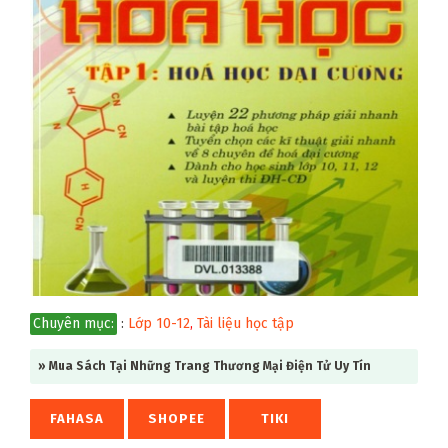
Chuyên mục:
:
Lớp 10-12
,
Tài liệu học tập
» Mua Sách Tại Những Trang Thương Mại Điện Tử Uy Tín
FAHASA
SHOPEE
TIKI