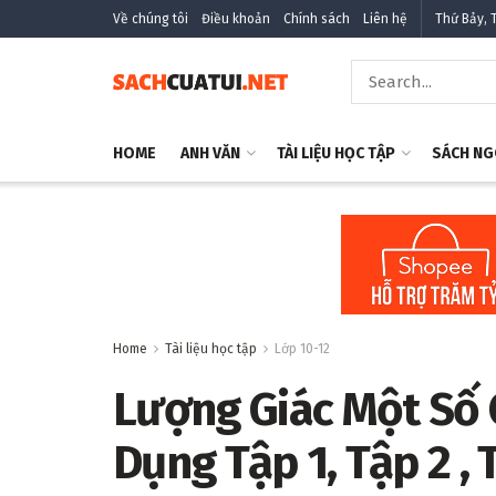
Về chúng tôi
Điều khoản
Chính sách
Liên hệ
Thứ Bảy, 
HOME
ANH VĂN
TÀI LIỆU HỌC TẬP
SÁCH NG
Home
Tài liệu học tập
Lớp 10-12
Lượng Giác Một Số
Dụng Tập 1, Tập 2 , 