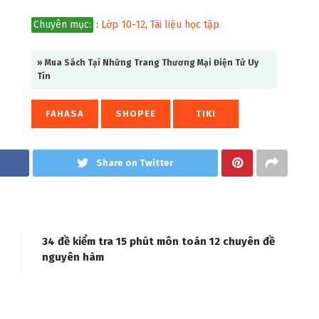
Chuyên mục:
:
Lớp 10-12
,
Tài liệu học tập
» Mua Sách Tại Những Trang Thương Mại Điện Tử Uy
Tín
FAHASA
SHOPEE
TIKI
Share on Twitter
34 đề kiểm tra 15 phút môn toán 12 chuyên đề
nguyên hàm