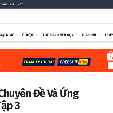
Tháng Tám 8, 2026
OẠI NGỮ
Y DƯỢC
TOP SÁCH NÊN ĐỌC
GIA ĐÌNH
TRUY
 Chuyên Đề Và Ứng
Tập 3