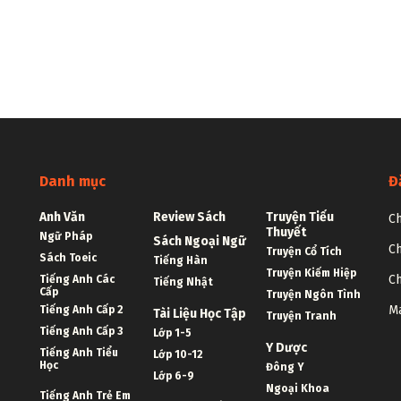
Danh mục
Đ
Anh Văn
Review Sách
Truyện Tiểu
Ch
Thuyết
Ngữ Pháp
Sách Ngoại Ngữ
Ch
Truyện Cổ Tích
Sách Toeic
Tiếng Hàn
Truyện Kiếm Hiệp
Ch
Tiếng Anh Các
Tiếng Nhật
Cấp
Truyện Ngôn Tình
Ma
Tiếng Anh Cấp 2
Tài Liệu Học Tập
Truyện Tranh
Tiếng Anh Cấp 3
Lớp 1-5
Y Dược
Tiếng Anh Tiểu
Lớp 10-12
Học
Đông Y
Lớp 6-9
Ngoại Khoa
Tiếng Anh Trẻ Em