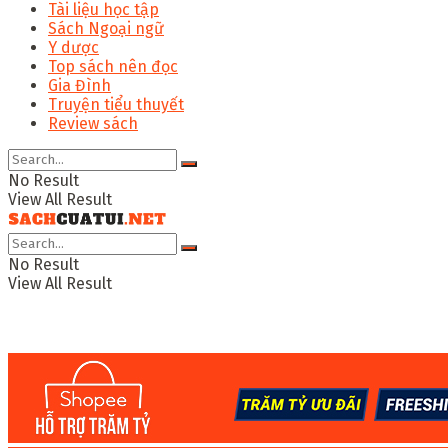
Tài liệu học tập
Sách Ngoại ngữ
Y dược
Top sách nên đọc
Gia Đình
Truyện tiểu thuyết
Review sách
No Result
View All Result
No Result
View All Result