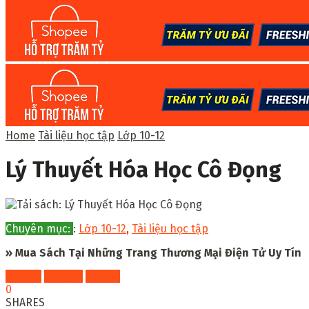
Home
Tài liệu học tập
Lớp 10-12
Lý Thuyết Hóa Học Cô Đọng
Chuyên mục:
:
Lớp 10-12
,
Tài liệu học tập
» Mua Sách Tại Những Trang Thương Mại Điện Tử Uy Tín
Fahasa
Shopee
Tiki
0
SHARES