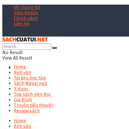
Về chúng tôi
Điều khoản
Chính sách
Liên hệ
Thứ Sáu, Tháng Tám 7, 2026
No Result
View All Result
Home
Anh văn
Tài liệu học tập
Sách Ngoại ngữ
Y dược
Top sách nên đọc
Gia Đình
Truyện tiểu thuyết
Review sách
Home
Anh văn