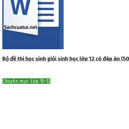
Bộ đề thi học sinh giỏi sinh học lớp 12 có đáp án (50
Chuyên mục: Lớp 10-12