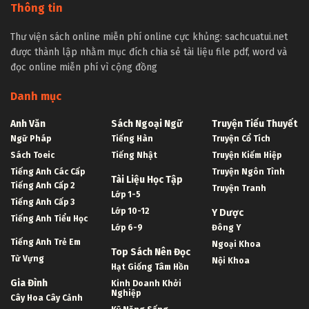
Thông tin
Thư viện sách online miễn phí online cực khủng: sachcuatui.net
được thành lập nhằm mục đích chia sẻ tài liệu file pdf, word và
đọc online miễn phí vì cộng đồng
Danh mục
Anh Văn
Sách Ngoại Ngữ
Truyện Tiểu Thuyết
Ngữ Pháp
Tiếng Hàn
Truyện Cổ Tích
Sách Toeic
Tiếng Nhật
Truyện Kiếm Hiệp
Tiếng Anh Các Cấp
Truyện Ngôn Tình
Tài Liệu Học Tập
Tiếng Anh Cấp 2
Truyện Tranh
Lớp 1-5
Tiếng Anh Cấp 3
Lớp 10-12
Y Dược
Tiếng Anh Tiểu Học
Lớp 6-9
Đông Y
Tiếng Anh Trẻ Em
Ngoại Khoa
Top Sách Nên Đọc
Từ Vựng
Nội Khoa
Hạt Giống Tâm Hồn
Gia Đình
Kinh Doanh Khởi
Nghiệp
Cây Hoa Cây Cảnh