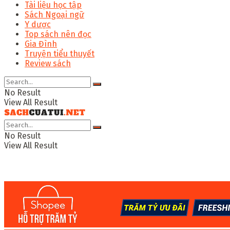
Tài liệu học tập
Sách Ngoại ngữ
Y dược
Top sách nên đọc
Gia Đình
Truyện tiểu thuyết
Review sách
No Result
View All Result
No Result
View All Result