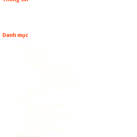
Thư viện sách online miễn phí online cực khủng:
sachcuatui.net được thành lập nhằm mục đích chia sẻ tài
liệu file pdf, word và đọc online miễn phí vì cộng đồng
Danh mục
Anh văn
Ngữ pháp
Sách toeic
Tiếng anh các cấp
Tiếng anh cấp 2
Tiếng anh cấp 3
Tiếng anh tiểu học
Tiếng anh trẻ em
Từ vựng
Gia Đình
Cây hoa Cây cảnh
Chăn nuôi
Hướng dẫn nấu ăn
Nuôi dạy trẻ
Trồng cây ăn quả
Review sách