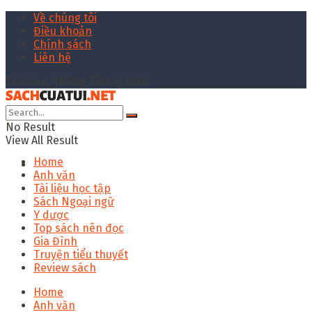
Về chúng tôi
Điều khoản
Chính sách
Liên hệ
Thứ Sáu, Tháng Tám 7, 2026
No Result
View All Result
Home
Anh văn
Tài liệu học tập
Sách Ngoại ngữ
Y dược
Top sách nên đọc
Gia Đình
Truyện tiểu thuyết
Review sách
Home
Anh văn