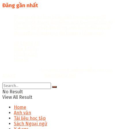
Đăng gần nhất
Chuyên đề từ loại tiếng anh luyện thi vào 10
Chuyên đề trọng âm tiếng anh luyện thi vào 10
Chuyên đề phát âm tiếng anh luyện thi vào 10
Macmillan Children’s Dictionary (Bản Đẹp)
Về chúng tôi
Điều khoản
Chính sách
Liên hệ
Copyright © 2018
Thư viện sách online miễn phí cực
khủng
Thiết kế bởi:
Sachcuatui.net
.
No Result
View All Result
Home
Anh văn
Tài liệu học tập
Sách Ngoại ngữ