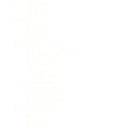
Sách Ngoại ngữ
Tiếng hàn
Tiếng nhật
Tài liệu học tập
Lớp 1-5
Lớp 10-12
Lớp 6-9
Top sách nên đọc
Hạt Giống Tâm Hồn
Kinh doanh khởi nghiệp
Kỹ năng sống
Nghệ Thuật Sống Đẹp
Sách làm đẹp
Sách thiếu nhi
Truyện tiểu thuyết
Truyện cổ tích
Truyện kiếm hiệp
Truyện ngôn tình
Truyện tranh
Y dược
Đông y
Ngoại khoa
Nội khoa