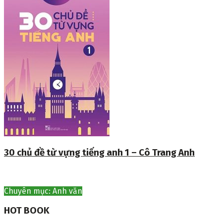
30 chủ đề từ vựng tiếng anh 1 – Cô Trang Anh
Chuyên mục: Anh văn
HOT BOOK