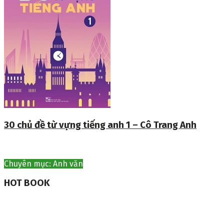
30 chủ đề từ vựng tiếng anh 1 – Cô Trang Anh
Chuyên mục: Anh văn
HOT BOOK