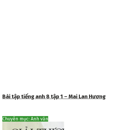
Bài tập tiếng anh 8 tập 1 – Mai Lan Hương
Chuyên mục: Anh văn