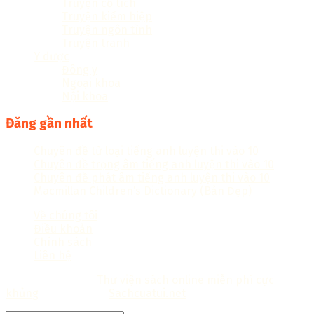
Truyện cổ tích
Truyện kiếm hiệp
Truyện ngôn tình
Truyện tranh
Y dược
Đông y
Ngoại khoa
Nội khoa
Đăng gần nhất
Chuyên đề từ loại tiếng anh luyện thi vào 10
Chuyên đề trọng âm tiếng anh luyện thi vào 10
Chuyên đề phát âm tiếng anh luyện thi vào 10
Macmillan Children’s Dictionary (Bản Đẹp)
Về chúng tôi
Điều khoản
Chính sách
Liên hệ
Copyright © 2018
Thư viện sách online miễn phí cực
khủng
Thiết kế bởi:
Sachcuatui.net
.