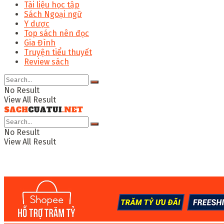
Tài liệu học tập
Sách Ngoại ngữ
Y dược
Top sách nên đọc
Gia Đình
Truyện tiểu thuyết
Review sách
No Result
View All Result
No Result
View All Result