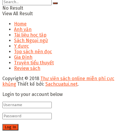
No Result
View All Result
Home
Anh văn
Tài liệu học tập
Sách Ngoại ngữ
Y dược
Top sách nên đọc
Gia Đình
Truyện tiểu thuyết
Review sách
Copyright © 2018
Thư viện sách online miễn phí cực
khủng
Thiết kế bởi:
Sachcuatui.net
.
Login to your account below