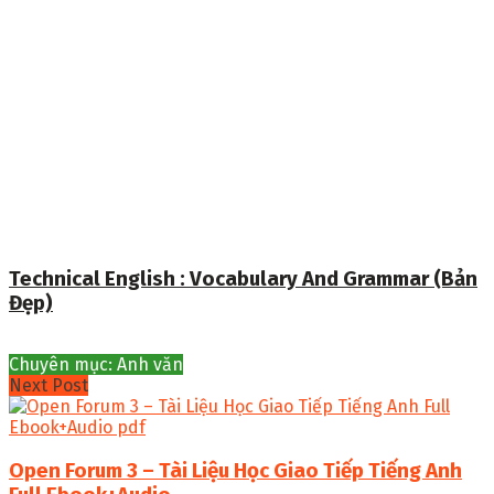
Technical English : Vocabulary And Grammar (Bản
Đẹp)
Chuyên mục: Anh văn
Next Post
Open Forum 3 – Tài Liệu Học Giao Tiếp Tiếng Anh