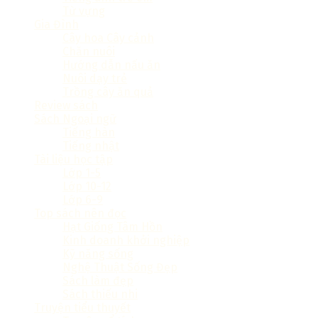
Từ vựng
Gia Đình
Cây hoa Cây cảnh
Chăn nuôi
Hướng dẫn nấu ăn
Nuôi dạy trẻ
Trồng cây ăn quả
Review sách
Sách Ngoại ngữ
Tiếng hàn
Tiếng nhật
Tài liệu học tập
Lớp 1-5
Lớp 10-12
Lớp 6-9
Top sách nên đọc
Hạt Giống Tâm Hồn
Kinh doanh khởi nghiệp
Kỹ năng sống
Nghệ Thuật Sống Đẹp
Sách làm đẹp
Sách thiếu nhi
Truyện tiểu thuyết