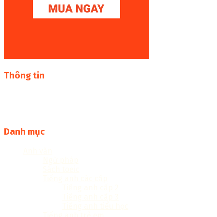
Thông tin
Thư viện sách online miễn phí online cực khủng:
sachcuatui.net được thành lập nhằm mục đích chia sẻ tài
liệu file pdf, word và đọc online miễn phí vì cộng đồng
Danh mục
Anh văn
Ngữ pháp
Sách toeic
Tiếng anh các cấp
Tiếng anh cấp 2
Tiếng anh cấp 3
Tiếng anh tiểu học
Tiếng anh trẻ em