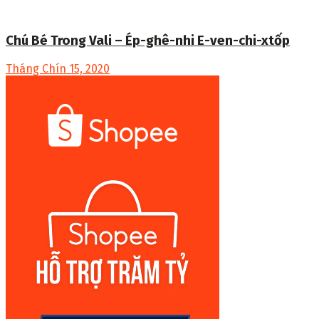
Chú Bé Trong Vali – Ép-ghê-nhi E-ven-chi-xtốp
Tháng Chín 15, 2020