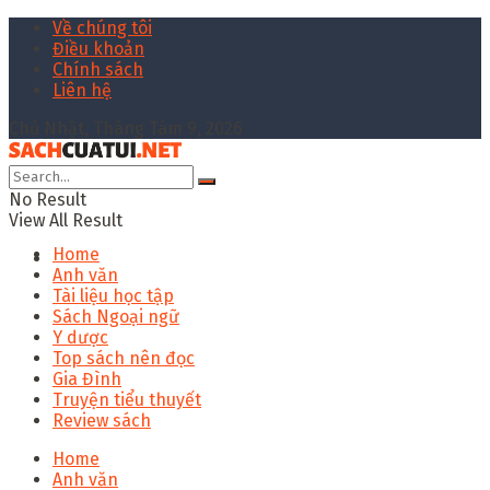
Về chúng tôi
Điều khoản
Chính sách
Liên hệ
Chủ Nhật, Tháng Tám 9, 2026
No Result
View All Result
Home
Anh văn
Tài liệu học tập
Sách Ngoại ngữ
Y dược
Top sách nên đọc
Gia Đình
Truyện tiểu thuyết
Review sách
Home
Anh văn