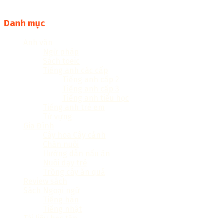
liệu file pdf, word và đọc online miễn phí vì cộng đồng
Danh mục
Anh văn
Ngữ pháp
Sách toeic
Tiếng anh các cấp
Tiếng anh cấp 2
Tiếng anh cấp 3
Tiếng anh tiểu học
Tiếng anh trẻ em
Từ vựng
Gia Đình
Cây hoa Cây cảnh
Chăn nuôi
Hướng dẫn nấu ăn
Nuôi dạy trẻ
Trồng cây ăn quả
Review sách
Sách Ngoại ngữ
Tiếng hàn
Tiếng nhật