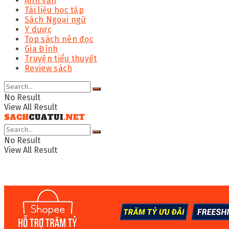
Anh văn
Tài liệu học tập
Sách Ngoại ngữ
Y dược
Top sách nên đọc
Gia Đình
Truyện tiểu thuyết
Review sách
No Result
View All Result
No Result
View All Result