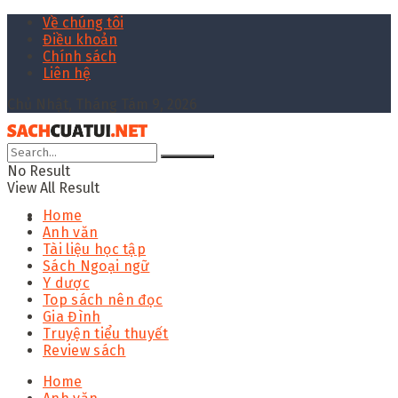
Về chúng tôi
Điều khoản
Chính sách
Liên hệ
Chủ Nhật, Tháng Tám 9, 2026
No Result
View All Result
Home
Anh văn
Tài liệu học tập
Sách Ngoại ngữ
Y dược
Top sách nên đọc
Gia Đình
Truyện tiểu thuyết
Review sách
Home