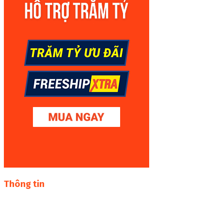
Thông tin
Thư viện sách online miễn phí online cực khủng:
sachcuatui.net được thành lập nhằm mục đích chia sẻ tài