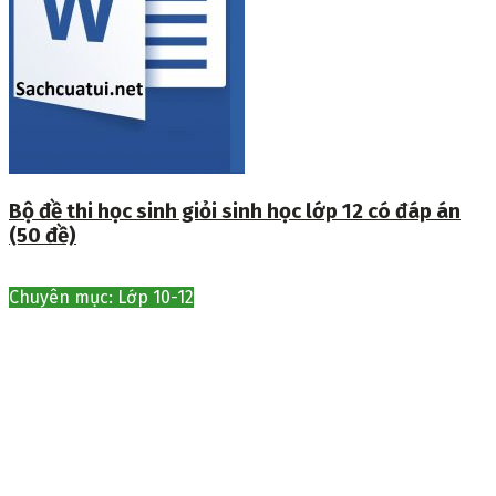
Bộ đề thi học sinh giỏi sinh học lớp 12 có đáp án
(50 đề)
Chuyên mục: Lớp 10-12