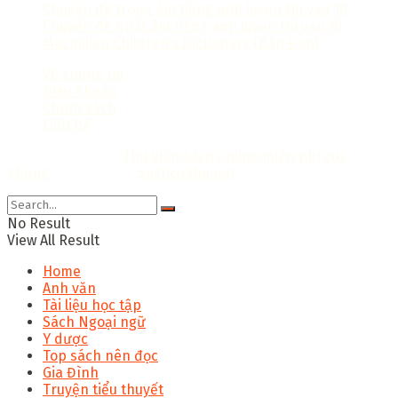
Chuyên đề trọng âm tiếng anh luyện thi vào 10
Chuyên đề phát âm tiếng anh luyện thi vào 10
Macmillan Children’s Dictionary (Bản Đẹp)
Về chúng tôi
Điều khoản
Chính sách
Liên hệ
Copyright © 2018
Thư viện sách online miễn phí cực
khủng
Thiết kế bởi:
Sachcuatui.net
.
No Result
View All Result
Home
Anh văn
Tài liệu học tập
Sách Ngoại ngữ
Y dược
Top sách nên đọc
Gia Đình
Truyện tiểu thuyết