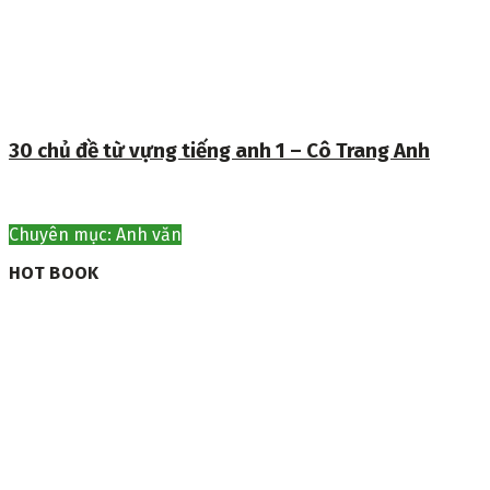
30 chủ đề từ vựng tiếng anh 1 – Cô Trang Anh
Chuyên mục: Anh văn
HOT BOOK