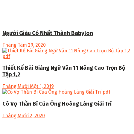
Người Giàu Có Nhất Thành Babylon
Tháng Tám 29, 2020
Thiết Kế Bài Giảng Ngữ Văn 11 Nâng Cao Trọn Bộ
Tập 1,2
Tháng Mười Một 1, 2019
Cô Vợ Thần Bí Của Ông Hoàng Làng Giải Trí
Tháng Mười 2, 2020