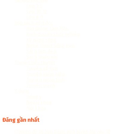
Tài liệu học tập
Lớp 1-5
Lớp 10-12
Lớp 6-9
Top sách nên đọc
Hạt Giống Tâm Hồn
Kinh doanh khởi nghiệp
Kỹ năng sống
Nghệ Thuật Sống Đẹp
Sách làm đẹp
Sách thiếu nhi
Truyện tiểu thuyết
Truyện cổ tích
Truyện kiếm hiệp
Truyện ngôn tình
Truyện tranh
Y dược
Đông y
Ngoại khoa
Nội khoa
Đăng gần nhất
Chuyên đề từ loại tiếng anh luyện thi vào 10