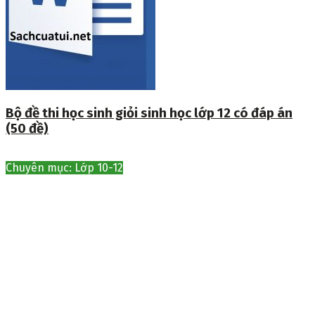
Bộ đề thi học sinh giỏi sinh học lớp 12 có đáp án
(50 đề)
Chuyên mục: Lớp 10-12