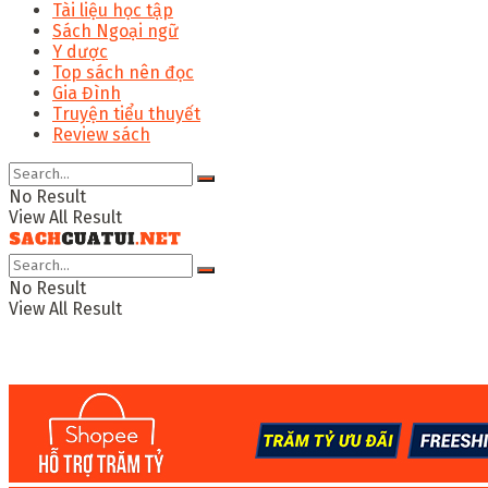
Tài liệu học tập
Sách Ngoại ngữ
Y dược
Top sách nên đọc
Gia Đình
Truyện tiểu thuyết
Review sách
No Result
View All Result
No Result
View All Result