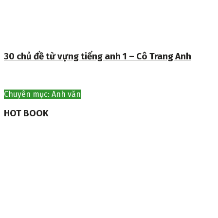
30 chủ đề từ vựng tiếng anh 1 – Cô Trang Anh
Chuyên mục: Anh văn
HOT BOOK