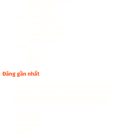
Sách làm đẹp
Sách thiếu nhi
Truyện tiểu thuyết
Truyện cổ tích
Truyện kiếm hiệp
Truyện ngôn tình
Truyện tranh
Y dược
Đông y
Ngoại khoa
Nội khoa
Đăng gần nhất
Chuyên đề từ loại tiếng anh luyện thi vào 10
Chuyên đề trọng âm tiếng anh luyện thi vào 10
Chuyên đề phát âm tiếng anh luyện thi vào 10
Macmillan Children’s Dictionary (Bản Đẹp)
Về chúng tôi
Điều khoản
Chính sách
Liên hệ