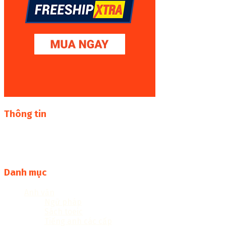
Thông tin
Thư viện sách online miễn phí online cực khủng:
sachcuatui.net được thành lập nhằm mục đích chia sẻ tài
liệu file pdf, word và đọc online miễn phí vì cộng đồng
Danh mục
Anh văn
Ngữ pháp
Sách toeic
Tiếng anh các cấp