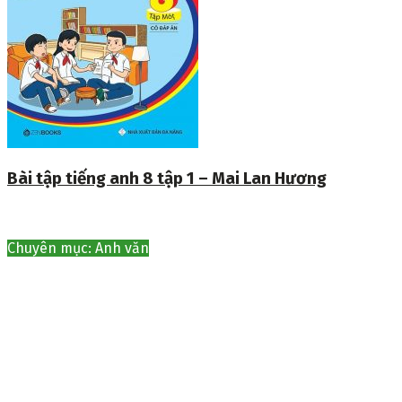
Bài tập tiếng anh 8 tập 1 – Mai Lan Hương
Chuyên mục: Anh văn