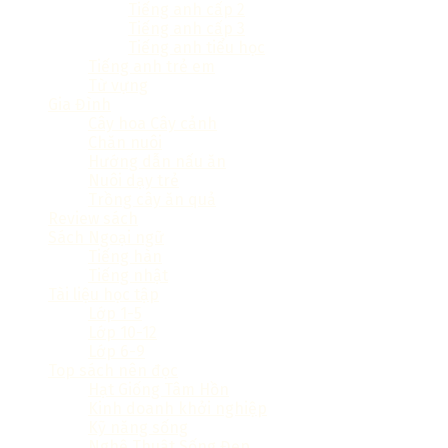
Tiếng anh cấp 2
Tiếng anh cấp 3
Tiếng anh tiểu học
Tiếng anh trẻ em
Từ vựng
Gia Đình
Cây hoa Cây cảnh
Chăn nuôi
Hướng dẫn nấu ăn
Nuôi dạy trẻ
Trồng cây ăn quả
Review sách
Sách Ngoại ngữ
Tiếng hàn
Tiếng nhật
Tài liệu học tập
Lớp 1-5
Lớp 10-12
Lớp 6-9
Top sách nên đọc
Hạt Giống Tâm Hồn
Kinh doanh khởi nghiệp
Kỹ năng sống
Nghệ Thuật Sống Đẹp