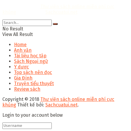
Copyright © 2018
Thư viện sách online miễn phí cực
khủng
Thiết kế bởi:
Sachcuatui.net
.
No Result
View All Result
Home
Anh văn
Tài liệu học tập
Sách Ngoại ngữ
Y dược
Top sách nên đọc
Gia Đình
Truyện tiểu thuyết
Review sách
Copyright © 2018
Thư viện sách online miễn phí cực
khủng
Thiết kế bởi:
Sachcuatui.net
.
Login to your account below