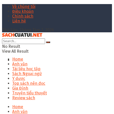
Về chúng tôi
Điều khoản
Chính sách
Liên hệ
Thứ Sáu, Tháng Tám 7, 2026
No Result
View All Result
Home
Anh văn
Tài liệu học tập
Sách Ngoại ngữ
Y dược
Top sách nên đọc
Gia Đình
Truyện tiểu thuyết
Review sách
Home
Anh văn