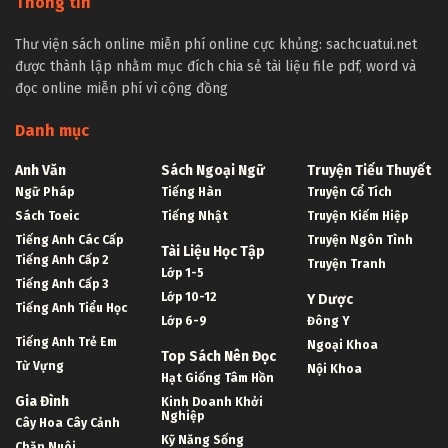
Thông tin
Thư viện sách online miễn phí online cực khủng: sachcuatui.net
được thành lập nhằm mục đích chia sẻ tài liệu file pdf, word và
đọc online miễn phí vì cộng đồng
Danh mục
Anh Văn
Sách Ngoại Ngữ
Truyện Tiểu Thuyết
Ngữ Pháp
Tiếng Hàn
Truyện Cổ Tích
Sách Toeic
Tiếng Nhật
Truyện Kiếm Hiệp
Tiếng Anh Các Cấp
Truyện Ngôn Tình
Tài Liệu Học Tập
Tiếng Anh Cấp 2
Truyện Tranh
Lớp 1-5
Tiếng Anh Cấp 3
Lớp 10-12
Y Dược
Tiếng Anh Tiểu Học
Lớp 6-9
Đông Y
Tiếng Anh Trẻ Em
Ngoại Khoa
Top Sách Nên Đọc
Từ Vựng
Nội Khoa
Hạt Giống Tâm Hồn
Gia Đình
Kinh Doanh Khởi
Nghiệp
Cây Hoa Cây Cảnh
Kỹ Năng Sống
Chăn Nuôi