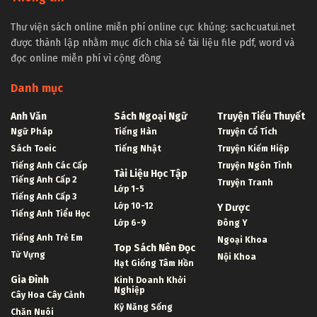
Thư viện sách online miễn phí online cực khủng: sachcuatui.net
được thành lập nhằm mục đích chia sẻ tài liệu file pdf, word và
đọc online miễn phí vì cộng đồng
Danh mục
Anh Văn
Sách Ngoại Ngữ
Truyện Tiểu Thuyết
Ngữ Pháp
Tiếng Hàn
Truyện Cổ Tích
Sách Toeic
Tiếng Nhật
Truyện Kiếm Hiệp
Tiếng Anh Các Cấp
Truyện Ngôn Tình
Tài Liệu Học Tập
Tiếng Anh Cấp 2
Truyện Tranh
Lớp 1-5
Tiếng Anh Cấp 3
Lớp 10-12
Y Dược
Tiếng Anh Tiểu Học
Lớp 6-9
Đông Y
Tiếng Anh Trẻ Em
Ngoại Khoa
Top Sách Nên Đọc
Từ Vựng
Nội Khoa
Hạt Giống Tâm Hồn
Gia Đình
Kinh Doanh Khởi
Nghiệp
Cây Hoa Cây Cảnh
Kỹ Năng Sống
Chăn Nuôi