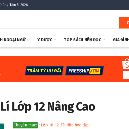
Tháng Tám 8, 2026
H NGOẠI NGỮ
Y DƯỢC
TOP SÁCH NÊN ĐỌC
GIA ĐÌN
 Lí Lớp 12 Nâng Cao
Chuyên mục:
:
Lớp 10-12
,
Tài liệu học tập