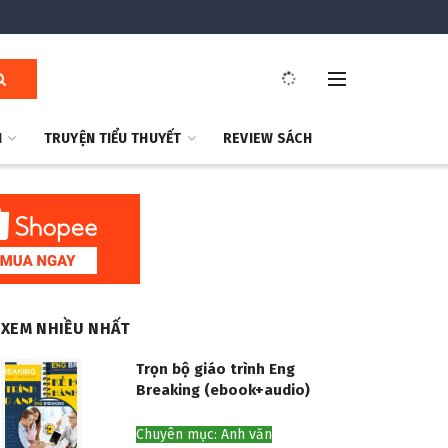
H
TRUYỆN TIỂU THUYẾT
REVIEW SÁCH
XEM NHIỀU NHẤT
Trọn bộ giáo trình Eng
Breaking (ebook+audio)
Chuyên mục: Anh văn