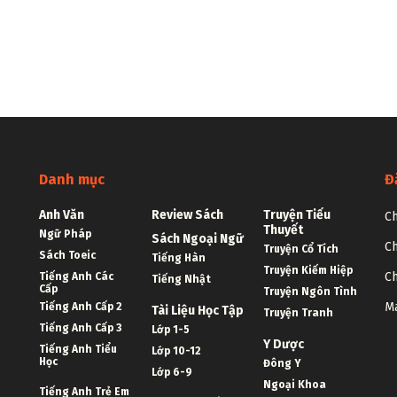
Danh mục
Đ
Anh Văn
Review Sách
Truyện Tiểu
Ch
Thuyết
Ngữ Pháp
Sách Ngoại Ngữ
Ch
Truyện Cổ Tích
Sách Toeic
Tiếng Hàn
Truyện Kiếm Hiệp
Ch
Tiếng Anh Các
Tiếng Nhật
Cấp
Truyện Ngôn Tình
Ma
Tiếng Anh Cấp 2
Tài Liệu Học Tập
Truyện Tranh
Tiếng Anh Cấp 3
Lớp 1-5
Y Dược
Tiếng Anh Tiểu
Lớp 10-12
Học
Đông Y
Lớp 6-9
Ngoại Khoa
Tiếng Anh Trẻ Em