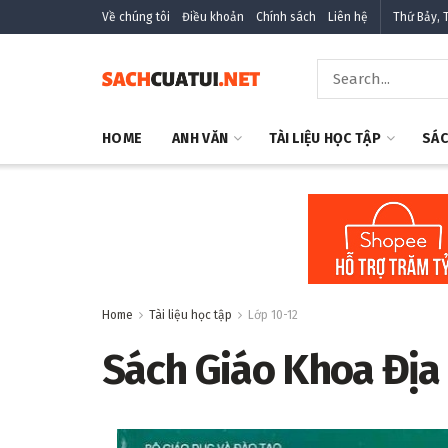
Về chúng tôi
Điều khoản
Chính sách
Liên hệ
Thứ Bảy, 
HOME
ANH VĂN
TÀI LIỆU HỌC TẬP
SÁC
Home
Tài liệu học tập
Lớp 10-12
Sách Giáo Khoa Địa