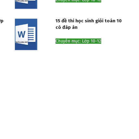
ớp
15 đề thi học sinh giỏi toán 10
có đáp án
Chuyên mục: Lớp 10-12