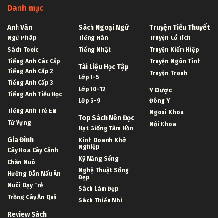
Danh mục
Anh Văn
Sách Ngoại Ngữ
Truyện Tiểu Thuyết
Ngữ Pháp
Tiếng Hàn
Truyện Cổ Tích
Sách Toeic
Tiếng Nhật
Truyện Kiếm Hiệp
Tiếng Anh Các Cấp
Truyện Ngôn Tình
Tài Liệu Học Tập
Tiếng Anh Cấp 2
Truyện Tranh
Lớp 1-5
Tiếng Anh Cấp 3
Lớp 10-12
Y Dược
Tiếng Anh Tiểu Học
Lớp 6-9
Đông Y
Tiếng Anh Trẻ Em
Ngoại Khoa
Top Sách Nên Đọc
Từ Vựng
Nội Khoa
Hạt Giống Tâm Hồn
Gia Đình
Kinh Doanh Khởi
Nghiệp
Cây Hoa Cây Cảnh
Kỹ Năng Sống
Chăn Nuôi
Nghệ Thuật Sống
Hướng Dẫn Nấu Ăn
Đẹp
Nuôi Dạy Trẻ
Sách Làm Đẹp
Trồng Cây Ăn Quả
Sách Thiếu Nhi
Review Sách