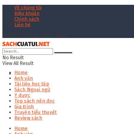
Về chúng tôi
Điều khoản
Chính sách
Liên hệ
Thứ Năm, Tháng Tám 6, 2026
No Result
View All Result
Home
Anh văn
Tài liệu học tập
Sách Ngoại ngữ
Y dược
Top sách nên đọc
Gia Đình
Truyện tiểu thuyết
Review sách
Home