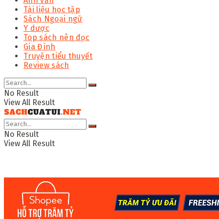
Anh văn
Tài liệu học tập
Sách Ngoại ngữ
Y dược
Top sách nên đọc
Gia Đình
Truyện tiểu thuyết
Review sách
No Result
View All Result
No Result
View All Result