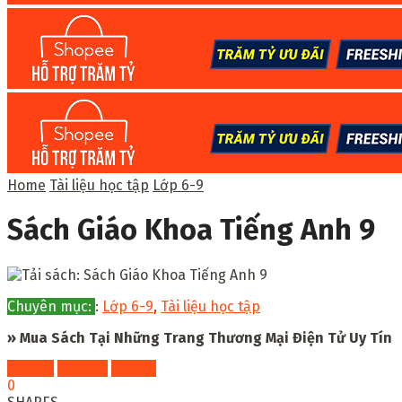
Home
Tài liệu học tập
Lớp 6-9
Sách Giáo Khoa Tiếng Anh 9
Chuyên mục:
:
Lớp 6-9
,
Tài liệu học tập
» Mua Sách Tại Những Trang Thương Mại Điện Tử Uy Tín
Fahasa
Shopee
Tiki
0