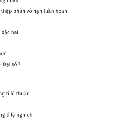
ằng nhau
ố thập phân vô hạn tuần hoàn
n bậc hai
hực
 Đại số 7
ng tỉ lệ thuận
ng tỉ lệ nghịch