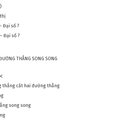
)
thị
 Đại số 7
– Đại số 7
 ĐƯỜNG THẲNG SONG SONG
óc
g thẳng cắt hai đường thẳng
ng
thẳng song song
ong