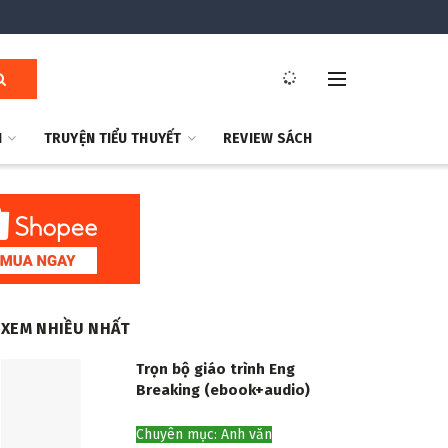
H
TRUYỆN TIỂU THUYẾT
REVIEW SÁCH
XEM NHIỀU NHẤT
Trọn bộ giáo trình Eng
Breaking (ebook+audio)
Chuyên mục: Anh văn