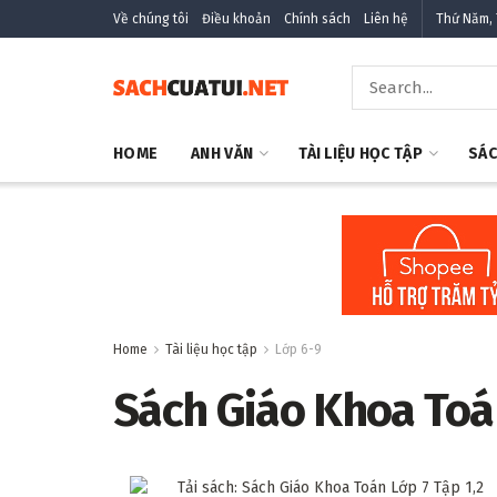
Về chúng tôi
Điều khoản
Chính sách
Liên hệ
Thứ Năm, 
HOME
ANH VĂN
TÀI LIỆU HỌC TẬP
SÁC
Home
Tài liệu học tập
Lớp 6-9
Sách Giáo Khoa Toán