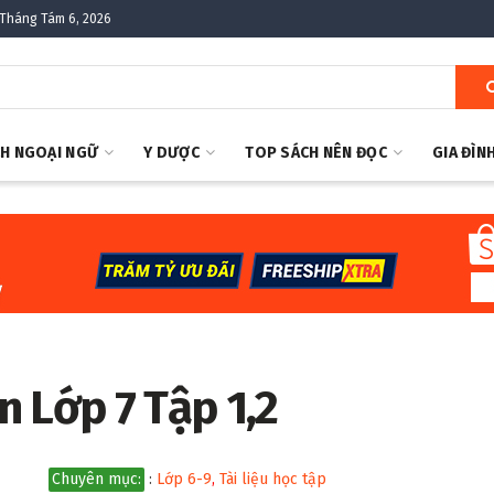
Tháng Tám 6, 2026
H NGOẠI NGỮ
Y DƯỢC
TOP SÁCH NÊN ĐỌC
GIA ĐÌN
 Lớp 7 Tập 1,2
Chuyên mục:
:
Lớp 6-9
,
Tài liệu học tập