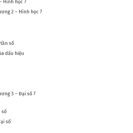
– Hình học 7
hương 2 – Hình học 7
 tần số
của dấu hiệu
ương 3 – Đại số 7
 số
đại số