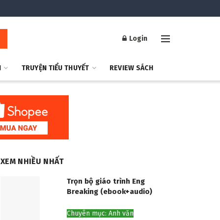
Login
H
TRUYỆN TIỂU THUYẾT
REVIEW SÁCH
XEM NHIỀU NHẤT
Trọn bộ giáo trình Eng
Breaking (ebook+audio)
Chuyên mục: Anh văn