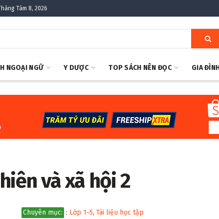
Tháng Tám 8, 2026
H NGOẠI NGỮ
Y DƯỢC
TOP SÁCH NÊN ĐỌC
GIA ĐÌN
hiên và xã hội 2
Chuyên mục:
:
Lớp 1-5
,
Tài liệu học tập