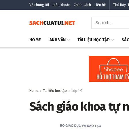
Về chúng tôi
Điều khoản
Chính sách
Liên hệ
Thứ Bảy, 
HOME
ANH VĂN
TÀI LIỆU HỌC TẬP
SÁC
Home
Tài liệu học tập
Lớp 1-5
Sách giáo khoa tự n