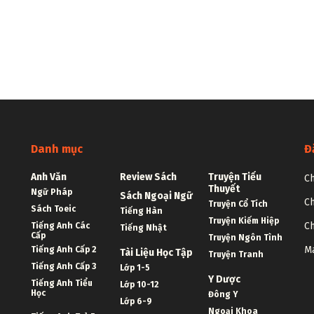
Danh mục
Đ
Anh Văn
Review Sách
Truyện Tiểu
Ch
Thuyết
Ngữ Pháp
Sách Ngoại Ngữ
Ch
Truyện Cổ Tích
Sách Toeic
Tiếng Hàn
Truyện Kiếm Hiệp
Ch
Tiếng Anh Các
Tiếng Nhật
Cấp
Truyện Ngôn Tình
Ma
Tiếng Anh Cấp 2
Tài Liệu Học Tập
Truyện Tranh
Tiếng Anh Cấp 3
Lớp 1-5
Y Dược
Tiếng Anh Tiểu
Lớp 10-12
Học
Đông Y
Lớp 6-9
Ngoại Khoa