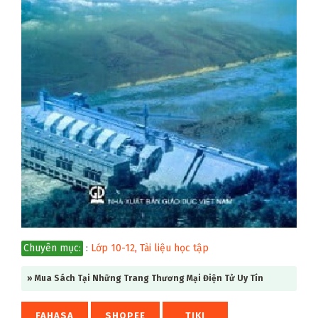
Chuyên mục:
:
Lớp 10-12
,
Tài liệu học tập
» Mua Sách Tại Những Trang Thương Mại Điện Tử Uy Tín
FAHASA
SHOPEE
TIKI