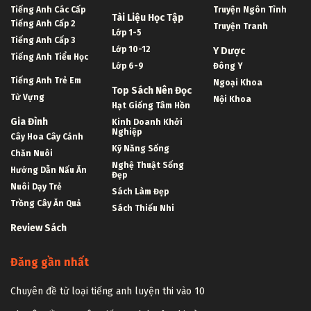
Tiếng Anh Các Cấp
Truyện Ngôn Tình
Tài Liệu Học Tập
Tiếng Anh Cấp 2
Truyện Tranh
Lớp 1-5
Tiếng Anh Cấp 3
Lớp 10-12
Y Dược
Tiếng Anh Tiểu Học
Lớp 6-9
Đông Y
Tiếng Anh Trẻ Em
Ngoại Khoa
Top Sách Nên Đọc
Từ Vựng
Nội Khoa
Hạt Giống Tâm Hồn
Gia Đình
Kinh Doanh Khởi
Nghiệp
Cây Hoa Cây Cảnh
Kỹ Năng Sống
Chăn Nuôi
Nghệ Thuật Sống
Hướng Dẫn Nấu Ăn
Đẹp
Nuôi Dạy Trẻ
Sách Làm Đẹp
Trồng Cây Ăn Quả
Sách Thiếu Nhi
Review Sách
Đăng gần nhất
Chuyên đề từ loại tiếng anh luyện thi vào 10