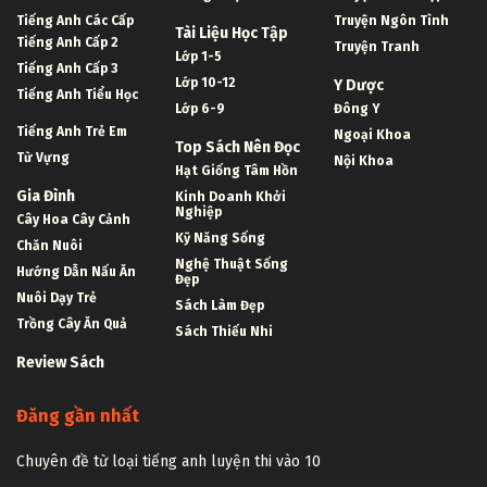
Tiếng Anh Các Cấp
Truyện Ngôn Tình
Tài Liệu Học Tập
Tiếng Anh Cấp 2
Truyện Tranh
Lớp 1-5
Tiếng Anh Cấp 3
Lớp 10-12
Y Dược
Tiếng Anh Tiểu Học
Lớp 6-9
Đông Y
Tiếng Anh Trẻ Em
Ngoại Khoa
Top Sách Nên Đọc
Từ Vựng
Nội Khoa
Hạt Giống Tâm Hồn
Gia Đình
Kinh Doanh Khởi
Nghiệp
Cây Hoa Cây Cảnh
Kỹ Năng Sống
Chăn Nuôi
Nghệ Thuật Sống
Hướng Dẫn Nấu Ăn
Đẹp
Nuôi Dạy Trẻ
Sách Làm Đẹp
Trồng Cây Ăn Quả
Sách Thiếu Nhi
Review Sách
Đăng gần nhất
Chuyên đề từ loại tiếng anh luyện thi vào 10