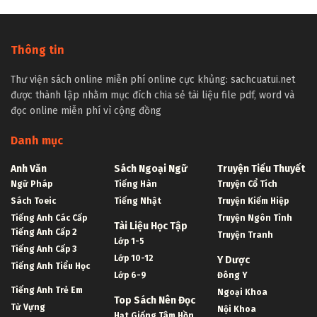
Thông tin
Thư viện sách online miễn phí online cực khủng: sachcuatui.net
được thành lập nhằm mục đích chia sẻ tài liệu file pdf, word và
đọc online miễn phí vì cộng đồng
Danh mục
Anh Văn
Sách Ngoại Ngữ
Truyện Tiểu Thuyết
Ngữ Pháp
Tiếng Hàn
Truyện Cổ Tích
Sách Toeic
Tiếng Nhật
Truyện Kiếm Hiệp
Tiếng Anh Các Cấp
Truyện Ngôn Tình
Tài Liệu Học Tập
Tiếng Anh Cấp 2
Truyện Tranh
Lớp 1-5
Tiếng Anh Cấp 3
Lớp 10-12
Y Dược
Tiếng Anh Tiểu Học
Lớp 6-9
Đông Y
Tiếng Anh Trẻ Em
Ngoại Khoa
Top Sách Nên Đọc
Từ Vựng
Nội Khoa
Hạt Giống Tâm Hồn