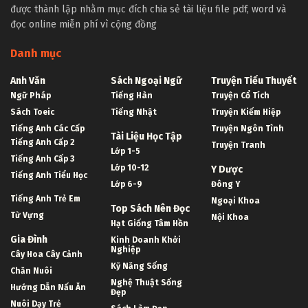
được thành lập nhằm mục đích chia sẻ tài liệu file pdf, word và
đọc online miễn phí vì cộng đồng
Danh mục
Anh Văn
Sách Ngoại Ngữ
Truyện Tiểu Thuyết
Ngữ Pháp
Tiếng Hàn
Truyện Cổ Tích
Sách Toeic
Tiếng Nhật
Truyện Kiếm Hiệp
Tiếng Anh Các Cấp
Truyện Ngôn Tình
Tài Liệu Học Tập
Tiếng Anh Cấp 2
Truyện Tranh
Lớp 1-5
Tiếng Anh Cấp 3
Lớp 10-12
Y Dược
Tiếng Anh Tiểu Học
Lớp 6-9
Đông Y
Tiếng Anh Trẻ Em
Ngoại Khoa
Top Sách Nên Đọc
Từ Vựng
Nội Khoa
Hạt Giống Tâm Hồn
Gia Đình
Kinh Doanh Khởi
Nghiệp
Cây Hoa Cây Cảnh
Kỹ Năng Sống
Chăn Nuôi
Nghệ Thuật Sống
Hướng Dẫn Nấu Ăn
Đẹp
Nuôi Dạy Trẻ