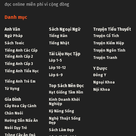
đọc online miễn phí vì cộng đồng
Danh mục
Anh Văn
Sách Ngoại Ngữ
Truyện Tiểu Thuyết
Ngữ Pháp
Tiếng Hàn
Truyện Cổ Tích
Sách Toeic
Tiếng Nhật
Truyện Kiếm Hiệp
Tiếng Anh Các Cấp
Truyện Ngôn Tình
Tài Liệu Học Tập
Tiếng Anh Cấp 2
Truyện Tranh
Lớp 1-5
Tiếng Anh Cấp 3
Lớp 10-12
Y Dược
Tiếng Anh Tiểu Học
Lớp 6-9
Đông Y
Tiếng Anh Trẻ Em
Ngoại Khoa
Top Sách Nên Đọc
Từ Vựng
Nội Khoa
Hạt Giống Tâm Hồn
Gia Đình
Kinh Doanh Khởi
Nghiệp
Cây Hoa Cây Cảnh
Kỹ Năng Sống
Chăn Nuôi
Nghệ Thuật Sống
Hướng Dẫn Nấu Ăn
Đẹp
Nuôi Dạy Trẻ
Sách Làm Đẹp
Trồng Cây Ăn Quả