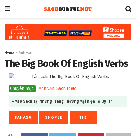
Home
Anh văn
The Big Book Of English Verbs
Chuyên mục:
:
Anh văn
,
Sách toeic
» Mua Sách Tại Những Trang Thương Mại Điện Tử Uy Tín
FAHASA
SHOPEE
TIKI