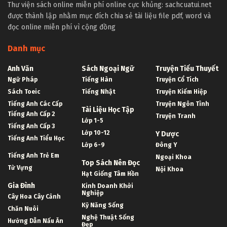
Thư viện sách online miễn phí online cực khủng: sachcuatui.net
được thành lập nhằm mục đích chia sẻ tài liệu file pdf, word và
đọc online miễn phí vì cộng đồng
Danh mục
Anh Văn
Sách Ngoại Ngữ
Truyện Tiểu Thuyết
Ngữ Pháp
Tiếng Hàn
Truyện Cổ Tích
Sách Toeic
Tiếng Nhật
Truyện Kiếm Hiệp
Tiếng Anh Các Cấp
Truyện Ngôn Tình
Tài Liệu Học Tập
Tiếng Anh Cấp 2
Truyện Tranh
Lớp 1-5
Tiếng Anh Cấp 3
Lớp 10-12
Y Dược
Tiếng Anh Tiểu Học
Lớp 6-9
Đông Y
Tiếng Anh Trẻ Em
Ngoại Khoa
Top Sách Nên Đọc
Từ Vựng
Nội Khoa
Hạt Giống Tâm Hồn
Gia Đình
Kinh Doanh Khởi
Nghiệp
Cây Hoa Cây Cảnh
Kỹ Năng Sống
Chăn Nuôi
Nghệ Thuật Sống
Hướng Dẫn Nấu Ăn
Đẹp