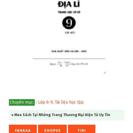
Chuyên mục:
:
Lớp 6-9
,
Tài liệu học tập
» Mua Sách Tại Những Trang Thương Mại Điện Tử Uy Tín
FAHASA
SHOPEE
TIKI