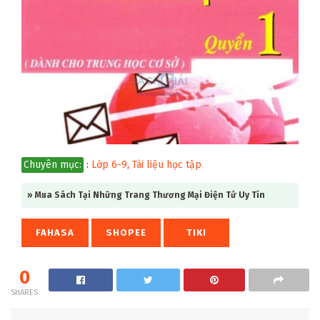
Chuyên mục:
:
Lớp 6-9
,
Tài liệu học tập
» Mua Sách Tại Những Trang Thương Mại Điện Tử Uy Tín
FAHASA
SHOPEE
TIKI
0
SHARES