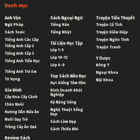
Danh mục
Anh Văn
Sách Ngoại Ngữ
Truyện Tiểu Thuyết
Ngữ Pháp
Tiếng Hàn
Truyện Cổ Tích
Sách Toeic
Tiếng Nhật
Truyện Kiếm Hiệp
Tiếng Anh Các Cấp
Truyện Ngôn Tình
Tài Liệu Học Tập
Tiếng Anh Cấp 2
Truyện Tranh
Lớp 1-5
Tiếng Anh Cấp 3
Lớp 10-12
Y Dược
Tiếng Anh Tiểu Học
Lớp 6-9
Đông Y
Tiếng Anh Trẻ Em
Ngoại Khoa
Top Sách Nên Đọc
Từ Vựng
Nội Khoa
Hạt Giống Tâm Hồn
Gia Đình
Kinh Doanh Khởi
Nghiệp
Cây Hoa Cây Cảnh
Kỹ Năng Sống
Chăn Nuôi
Nghệ Thuật Sống
Hướng Dẫn Nấu Ăn
Đẹp
Nuôi Dạy Trẻ
Sách Làm Đẹp
Trồng Cây Ăn Quả
Sách Thiếu Nhi
Review Sách