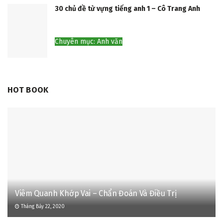
30 chủ đề từ vựng tiếng anh 1 – Cô Trang Anh
Chuyên mục: Anh văn
HOT BOOK
Viêm Quanh Khớp Vai – Chẩn Đoán Và Điều Trị
Tháng Bảy 22, 2020