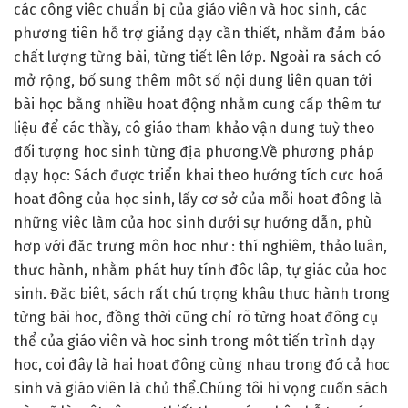
các công viêc chuẩn bị của giáo viên và hoc sinh, các
phương tiên hỗ trợ giảng dạy cần thiết, nhằm đảm báo
chất lượng từng bài, từng tiết lên lớp. Ngoài ra sách có
mở rộng, bố sung thêm môt số nội dung liên quan tới
bài học bằng nhiều hoat động nhằm cung cấp thêm tư
liệu để các thầy, cô giáo tham khảo vận dung tuỳ theo
đối tượng hoc sinh từng địa phương.Về phương pháp
dạy học: Sách được triển khai theo hướng tích cưc hoá
hoat đông của học sinh, lấy cơ sở của mỗi hoat đông là
những viêc làm của hoc sinh dưới sự hướng dẫn, phù
hơp với đăc trưng môn hoc như : thí nghiêm, thảo luân,
thưc hành, nhằm phát huy tính đôc lâp, tự giác của hoc
sinh. Đăc biêt, sách rất chú trọng khâu thưc hành trong
từng bài hoc, đồng thời cũng chỉ rõ từng hoat đông cụ
thể của giáo viên và hoc sinh trong môt tiến trình dạy
hoc, coi đây là hai hoat đông cùng nhau trong đó cả hoc
sinh và giáo viên là chủ thể.Chúng tôi hi vọng cuốn sách