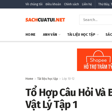
Về chúng tôi
Điều khoản
Chính sách
Liên hệ
Thứ Bảy, 
HOME
ANH VĂN
TÀI LIỆU HỌC TẬP
SÁC
Home
Tài liệu học tập
Lớp 10-12
Tổ Hợp Câu Hỏi Và 
Vật Lý Tập 1