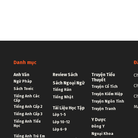
Danh mục
Đ
Anh Văn
Review Sách
Truyện Tiểu
Ch
Thuyết
Ngữ Pháp
Sách Ngoại Ngữ
Ch
Truyện Cổ Tích
Sách Toeic
Tiếng Hàn
Truyện Kiếm Hiệp
Ch
Tiếng Anh Các
Tiếng Nhật
Cấp
Truyện Ngôn Tình
Ma
Tiếng Anh Cấp 2
Tài Liệu Học Tập
Truyện Tranh
Tiếng Anh Cấp 3
Lớp 1-5
Y Dược
Tiếng Anh Tiểu
Lớp 10-12
Học
Đông Y
Lớp 6-9
Ngoại Khoa
Tiếng Anh Trẻ Em