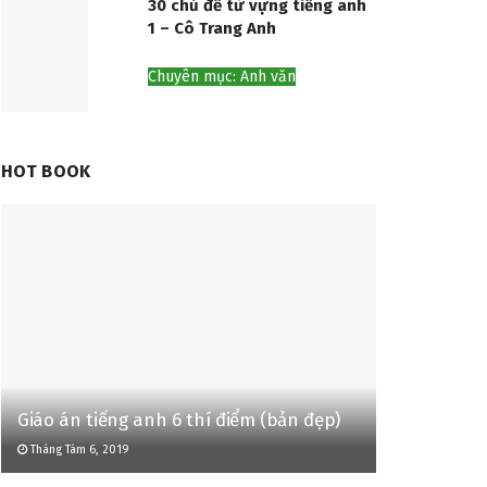
30 chủ đề từ vựng tiếng anh
1 – Cô Trang Anh
Chuyên mục: Anh văn
HOT BOOK
Giáo án tiếng anh 6 thí điểm (bản đẹp)
Tháng Tám 6, 2019