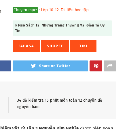
Chuyên mục:
:
Lớp 10-12
,
Tài liệu học tập
» Mua Sách Tại Những Trang Thương Mại Điện Tử Uy
Tín
FAHASA
SHOPEE
TIKI
Share on Twitter
34 đề kiểm tra 15 phút môn toán 12 chuyên đề
nguyên hàm
ghiệm Vật Lý Tập 1 Nguyễn Kim Nghĩa
được biên soạn