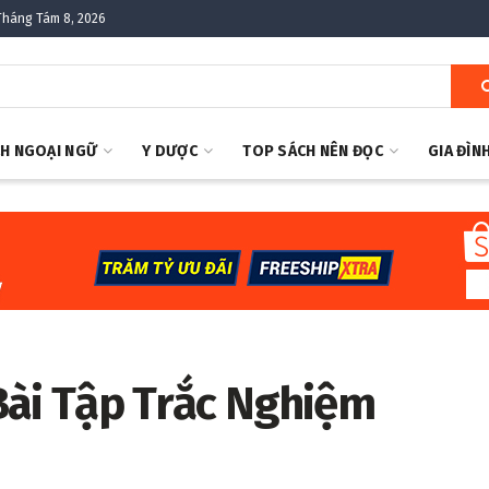
Tháng Tám 8, 2026
H NGOẠI NGỮ
Y DƯỢC
TOP SÁCH NÊN ĐỌC
GIA ĐÌN
Bài Tập Trắc Nghiệm