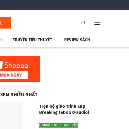
H
TRUYỆN TIỂU THUYẾT
REVIEW SÁCH
XEM NHIỀU NHẤT
Trọn bộ giáo trình Eng
Breaking (ebook+audio)
Chuyên mục: Anh văn