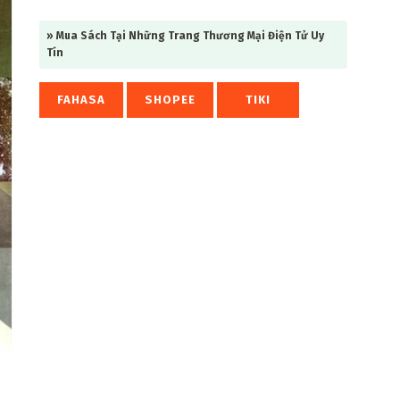
» Mua Sách Tại Những Trang Thương Mại Điện Tử Uy
Tín
FAHASA
SHOPEE
TIKI