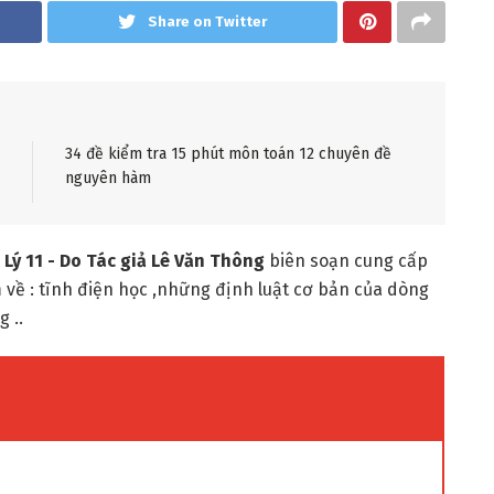
Share on Twitter
34 đề kiểm tra 15 phút môn toán 12 chuyên đề
nguyên hàm
ý 11 - Do Tác giả Lê Văn T
h
ông
biên soạn cung cấp
 về : tĩnh điện học ,những định luật cơ bản của dòng
 ..