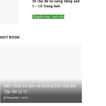
30 chủ đề từ vựng tiếng anh
1 – Cô Trang Anh
Chuyên mục: Anh văn
HOT BOOK
Kiến Thức Cơ Bản và Hướng Dẫn Giải Bài
Tập Vật Lý 12
Tháng Một 7, 2020