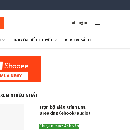
Login
H
TRUYỆN TIỂU THUYẾT
REVIEW SÁCH
XEM NHIỀU NHẤT
Trọn bộ giáo trình Eng
Breaking (ebook+audio)
Chuyên mục: Anh văn