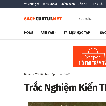
Về chúng tôi
Điều khoản
Chính sách
Liên hệ
Thứ Sáu, 
HOME
ANH VĂN
TÀI LIỆU HỌC TẬP
SÁC
Home
Tài liệu học tập
Lớp 10-12
Trắc Nghiệm Kiến T