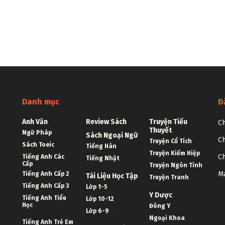
Danh mục
Đ
Anh Văn
Review Sách
Truyện Tiểu
Ch
Thuyết
Ngữ Pháp
Sách Ngoại Ngữ
Ch
Truyện Cổ Tích
Sách Toeic
Tiếng Hàn
Truyện Kiếm Hiệp
Ch
Tiếng Anh Các
Tiếng Nhật
Cấp
Truyện Ngôn Tình
Ma
Tiếng Anh Cấp 2
Tài Liệu Học Tập
Truyện Tranh
Tiếng Anh Cấp 3
Lớp 1-5
Y Dược
Tiếng Anh Tiểu
Lớp 10-12
Học
Đông Y
Lớp 6-9
Ngoại Khoa
Tiếng Anh Trẻ Em