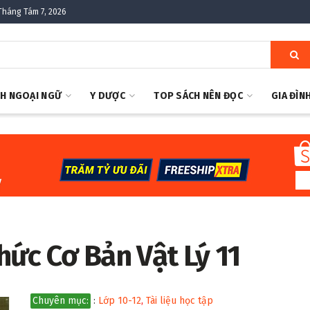
Tháng Tám 7, 2026
H NGOẠI NGỮ
Y DƯỢC
TOP SÁCH NÊN ĐỌC
GIA ĐÌN
hức Cơ Bản Vật Lý 11
Chuyên mục:
:
Lớp 10-12
,
Tài liệu học tập