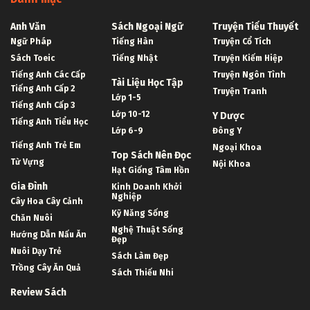
Anh Văn
Sách Ngoại Ngữ
Truyện Tiểu Thuyết
Ngữ Pháp
Tiếng Hàn
Truyện Cổ Tích
Sách Toeic
Tiếng Nhật
Truyện Kiếm Hiệp
Tiếng Anh Các Cấp
Truyện Ngôn Tình
Tài Liệu Học Tập
Tiếng Anh Cấp 2
Truyện Tranh
Lớp 1-5
Tiếng Anh Cấp 3
Lớp 10-12
Y Dược
Tiếng Anh Tiểu Học
Lớp 6-9
Đông Y
Tiếng Anh Trẻ Em
Ngoại Khoa
Top Sách Nên Đọc
Từ Vựng
Nội Khoa
Hạt Giống Tâm Hồn
Gia Đình
Kinh Doanh Khởi
Nghiệp
Cây Hoa Cây Cảnh
Kỹ Năng Sống
Chăn Nuôi
Nghệ Thuật Sống
Hướng Dẫn Nấu Ăn
Đẹp
Nuôi Dạy Trẻ
Sách Làm Đẹp
Trồng Cây Ăn Quả
Sách Thiếu Nhi
Review Sách