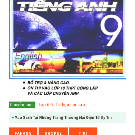
Chuyên mục:
:
Lớp 6-9
,
Tài liệu học tập
» Mua Sách Tại Những Trang Thương Mại Điện Tử Uy Tín
FAHASA
SHOPEE
TIKI