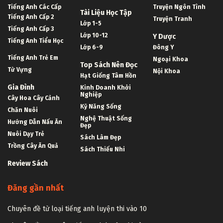
Tiếng Anh Các Cấp
Truyện Ngôn Tình
Tài Liệu Học Tập
Tiếng Anh Cấp 2
Truyện Tranh
Lớp 1-5
Tiếng Anh Cấp 3
Lớp 10-12
Y Dược
Tiếng Anh Tiểu Học
Lớp 6-9
Đông Y
Tiếng Anh Trẻ Em
Ngoại Khoa
Top Sách Nên Đọc
Từ Vựng
Nội Khoa
Hạt Giống Tâm Hồn
Gia Đình
Kinh Doanh Khởi
Nghiệp
Cây Hoa Cây Cảnh
Kỹ Năng Sống
Chăn Nuôi
Nghệ Thuật Sống
Hướng Dẫn Nấu Ăn
Đẹp
Nuôi Dạy Trẻ
Sách Làm Đẹp
Trồng Cây Ăn Quả
Sách Thiếu Nhi
Review Sách
Đăng gần nhất
Chuyên đề từ loại tiếng anh luyện thi vào 10