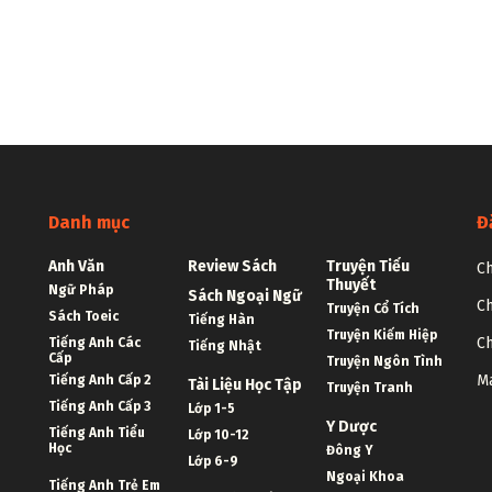
Danh mục
Đ
Anh Văn
Review Sách
Truyện Tiểu
Ch
Thuyết
Ngữ Pháp
Sách Ngoại Ngữ
Ch
Truyện Cổ Tích
Sách Toeic
Tiếng Hàn
Truyện Kiếm Hiệp
Ch
Tiếng Anh Các
Tiếng Nhật
Cấp
Truyện Ngôn Tình
Ma
Tiếng Anh Cấp 2
Tài Liệu Học Tập
Truyện Tranh
Tiếng Anh Cấp 3
Lớp 1-5
Y Dược
Tiếng Anh Tiểu
Lớp 10-12
Học
Đông Y
Lớp 6-9
Ngoại Khoa
Tiếng Anh Trẻ Em