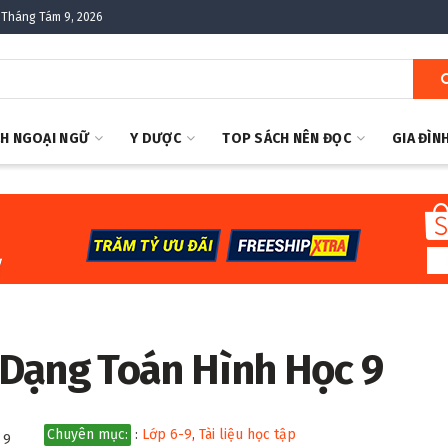
 Tháng Tám 9, 2026
H NGOẠI NGỮ
Y DƯỢC
TOP SÁCH NÊN ĐỌC
GIA ĐÌN
Dạng Toán Hình Học 9
Chuyên mục:
:
Lớp 6-9
,
Tài liệu học tập