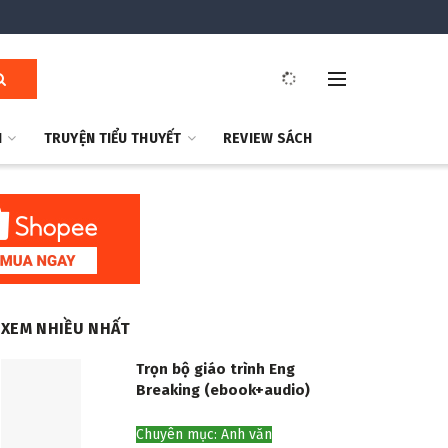
H
TRUYỆN TIỂU THUYẾT
REVIEW SÁCH
XEM NHIỀU NHẤT
Trọn bộ giáo trình Eng
Breaking (ebook+audio)
Chuyên mục: Anh văn