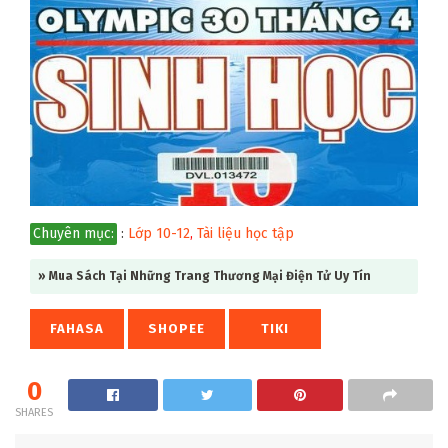
Chuyên mục:
:
Lớp 10-12
,
Tài liệu học tập
» Mua Sách Tại Những Trang Thương Mại Điện Tử Uy Tín
FAHASA
SHOPEE
TIKI
0
SHARES