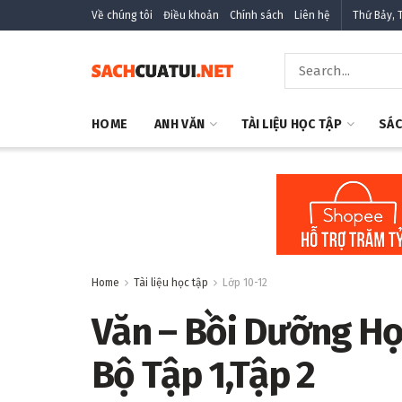
Về chúng tôi
Điều khoản
Chính sách
Liên hệ
Thứ Bảy, 
HOME
ANH VĂN
TÀI LIỆU HỌC TẬP
SÁC
Home
Tài liệu học tập
Lớp 10-12
Văn – Bồi Dưỡng Họ
Bộ Tập 1,Tập 2