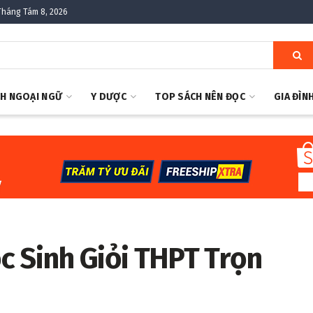
Tháng Tám 8, 2026
H NGOẠI NGỮ
Y DƯỢC
TOP SÁCH NÊN ĐỌC
GIA ĐÌN
c Sinh Giỏi THPT Trọn