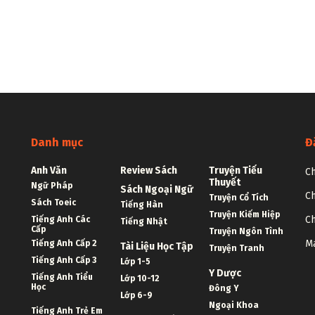
Danh mục
Đ
Anh Văn
Review Sách
Truyện Tiểu
Ch
Thuyết
Ngữ Pháp
Sách Ngoại Ngữ
Ch
Truyện Cổ Tích
Sách Toeic
Tiếng Hàn
Truyện Kiếm Hiệp
Ch
Tiếng Anh Các
Tiếng Nhật
Cấp
Truyện Ngôn Tình
Ma
Tiếng Anh Cấp 2
Tài Liệu Học Tập
Truyện Tranh
Tiếng Anh Cấp 3
Lớp 1-5
Y Dược
Tiếng Anh Tiểu
Lớp 10-12
Học
Đông Y
Lớp 6-9
Ngoại Khoa
Tiếng Anh Trẻ Em