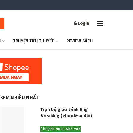
Login
H
TRUYỆN TIỂU THUYẾT
REVIEW SÁCH
XEM NHIỀU NHẤT
Trọn bộ giáo trình Eng
Breaking (ebook+audio)
Chuyên mục: Anh văn