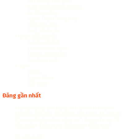
Hạt Giống Tâm Hồn
Kinh doanh khởi nghiệp
Kỹ năng sống
Nghệ Thuật Sống Đẹp
Sách làm đẹp
Sách thiếu nhi
Truyện tiểu thuyết
Truyện cổ tích
Truyện kiếm hiệp
Truyện ngôn tình
Truyện tranh
Y dược
Đông y
Ngoại khoa
Nội khoa
Đăng gần nhất
Chuyên đề từ loại tiếng anh luyện thi vào 10
Chuyên đề trọng âm tiếng anh luyện thi vào 10
Chuyên đề phát âm tiếng anh luyện thi vào 10
Macmillan Children’s Dictionary (Bản Đẹp)
Về chúng tôi