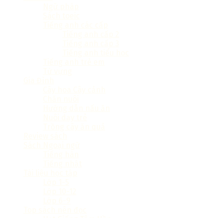
Ngữ pháp
Sách toeic
Tiếng anh các cấp
Tiếng anh cấp 2
Tiếng anh cấp 3
Tiếng anh tiểu học
Tiếng anh trẻ em
Từ vựng
Gia Đình
Cây hoa Cây cảnh
Chăn nuôi
Hướng dẫn nấu ăn
Nuôi dạy trẻ
Trồng cây ăn quả
Review sách
Sách Ngoại ngữ
Tiếng hàn
Tiếng nhật
Tài liệu học tập
Lớp 1-5
Lớp 10-12
Lớp 6-9
Top sách nên đọc