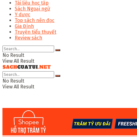
Tài liệu học tập
Sách Ngoại ngữ
Y dược
Top sách nên đọc
Gia Đình
Truyện tiểu thuyết
Review sách
No Result
View All Result
No Result
View All Result