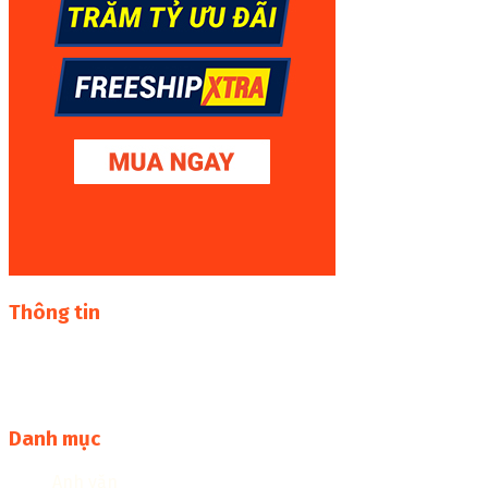
Thông tin
Thư viện sách online miễn phí online cực khủng:
sachcuatui.net được thành lập nhằm mục đích chia sẻ tài
liệu file pdf, word và đọc online miễn phí vì cộng đồng
Danh mục
Anh văn