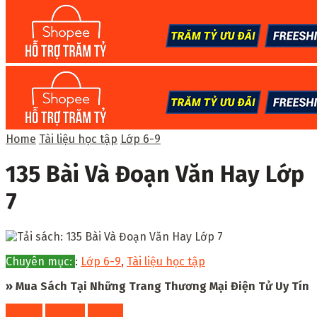
Home
Tài liệu học tập
Lớp 6-9
135 Bài Và Đoạn Văn Hay Lớp
7
Chuyên mục:
:
Lớp 6-9
,
Tài liệu học tập
» Mua Sách Tại Những Trang Thương Mại Điện Tử Uy Tín
Fahasa
Shopee
Tiki