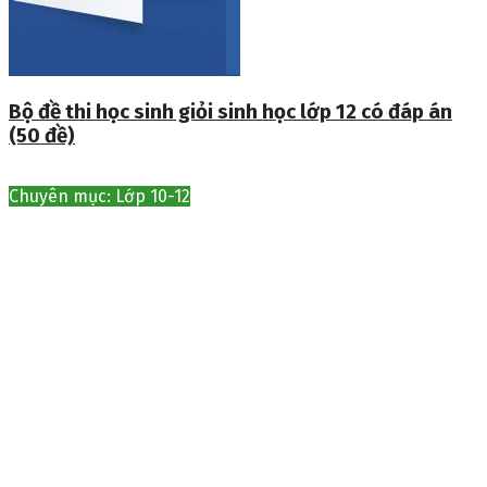
Bộ đề thi học sinh giỏi sinh học lớp 12 có đáp án
(50 đề)
Chuyên mục: Lớp 10-12