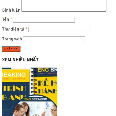
Bình luận
Tên
*
Thư điện tử
*
Trang web
XEM NHIỀU NHẤT