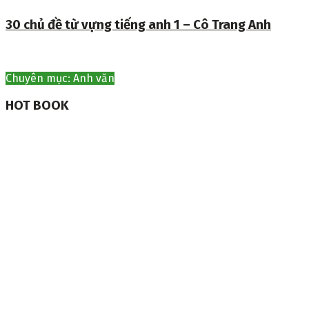
30 chủ đề từ vựng tiếng anh 1 – Cô Trang Anh
Chuyên mục: Anh văn
HOT BOOK