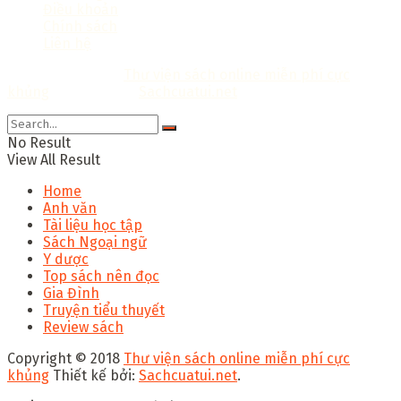
Điều khoản
Chính sách
Liên hệ
Copyright © 2018
Thư viện sách online miễn phí cực
khủng
Thiết kế bởi:
Sachcuatui.net
.
No Result
View All Result
Home
Anh văn
Tài liệu học tập
Sách Ngoại ngữ
Y dược
Top sách nên đọc
Gia Đình
Truyện tiểu thuyết
Review sách
Copyright © 2018
Thư viện sách online miễn phí cực
khủng
Thiết kế bởi:
Sachcuatui.net
.