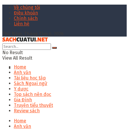
Về chúng tôi
Điều khoản
Chính sách
Liên hệ
Thứ Năm, Tháng Tám 6, 2026
No Result
View All Result
Home
Anh văn
Tài liệu học tập
Sách Ngoại ngữ
Y dược
Top sách nên đọc
Gia Đình
Truyện tiểu thuyết
Review sách
Home
Anh văn