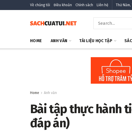
Về chúng tôi
Điều khoản
Chính sách
Liên hệ
Thứ Năm, 
HOME
ANH VĂN
TÀI LIỆU HỌC TẬP
SÁC
Home
Anh văn
Bài tập thực hành t
đáp án)