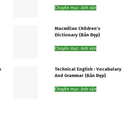
Chuyên mục: Anh văn
Macmillan Children’s
Dictionary (Bản Đẹp)
Chuyên mục: Anh văn
o
Technical English : Vocabulary
And Grammar (Bản Đẹp)
Chuyên mục: Anh văn