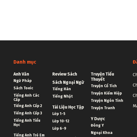
Danh mục
Đ
Anh Văn
Review Sách
Truyện Tiểu
Ch
Thuyết
Ngữ Pháp
Sách Ngoại Ngữ
Ch
Truyện Cổ Tích
Sách Toeic
Tiếng Hàn
Truyện Kiếm Hiệp
Ch
Tiếng Anh Các
Tiếng Nhật
Cấp
Truyện Ngôn Tình
Ma
Tiếng Anh Cấp 2
Tài Liệu Học Tập
Truyện Tranh
Tiếng Anh Cấp 3
Lớp 1-5
Y Dược
Tiếng Anh Tiểu
Lớp 10-12
Học
Đông Y
Lớp 6-9
Ngoại Khoa
Tiếng Anh Trẻ Em