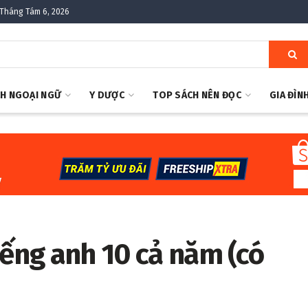
Tháng Tám 6, 2026
H NGOẠI NGỮ
Y DƯỢC
TOP SÁCH NÊN ĐỌC
GIA ĐÌN
iếng anh 10 cả năm (có