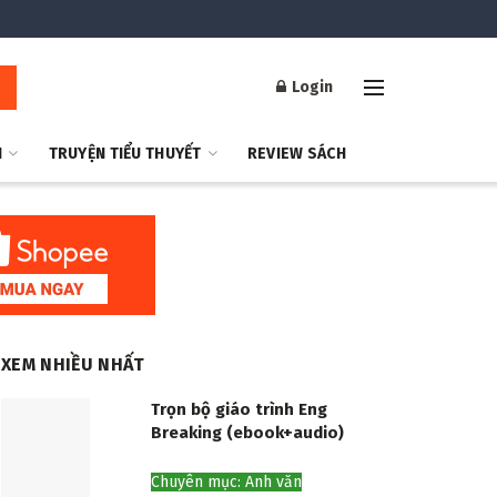
Login
H
TRUYỆN TIỂU THUYẾT
REVIEW SÁCH
XEM NHIỀU NHẤT
Trọn bộ giáo trình Eng
Breaking (ebook+audio)
Chuyên mục: Anh văn