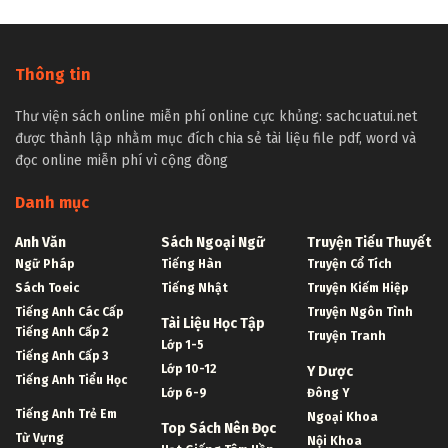
Thông tin
Thư viện sách online miễn phí online cực khủng: sachcuatui.net
được thành lập nhằm mục đích chia sẻ tài liệu file pdf, word và
đọc online miễn phí vì cộng đồng
Danh mục
Anh Văn
Sách Ngoại Ngữ
Truyện Tiểu Thuyết
Ngữ Pháp
Tiếng Hàn
Truyện Cổ Tích
Sách Toeic
Tiếng Nhật
Truyện Kiếm Hiệp
Tiếng Anh Các Cấp
Truyện Ngôn Tình
Tài Liệu Học Tập
Tiếng Anh Cấp 2
Truyện Tranh
Lớp 1-5
Tiếng Anh Cấp 3
Lớp 10-12
Y Dược
Tiếng Anh Tiểu Học
Lớp 6-9
Đông Y
Tiếng Anh Trẻ Em
Ngoại Khoa
Top Sách Nên Đọc
Từ Vựng
Nội Khoa