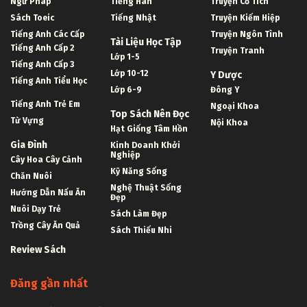
Ngữ Pháp
Tiếng Hàn
Truyện Cổ Tích
Sách Toeic
Tiếng Nhật
Truyện Kiếm Hiệp
Tiếng Anh Các Cấp
Truyện Ngôn Tình
Tài Liệu Học Tập
Tiếng Anh Cấp 2
Truyện Tranh
Lớp 1-5
Tiếng Anh Cấp 3
Lớp 10-12
Y Dược
Tiếng Anh Tiểu Học
Lớp 6-9
Đông Y
Tiếng Anh Trẻ Em
Ngoại Khoa
Top Sách Nên Đọc
Từ Vựng
Nội Khoa
Hạt Giống Tâm Hồn
Gia Đình
Kinh Doanh Khởi
Nghiệp
Cây Hoa Cây Cảnh
Kỹ Năng Sống
Chăn Nuôi
Nghệ Thuật Sống
Hướng Dẫn Nấu Ăn
Đẹp
Nuôi Dạy Trẻ
Sách Làm Đẹp
Trồng Cây Ăn Quả
Sách Thiếu Nhi
Review Sách
Đăng gần nhất