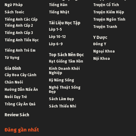
Ngữ Pháp
Tiếng Hàn
Truyện Cổ Tích
Sách Toeic
Tiếng Nhật
Truyện Kiếm Hiệp
Tiếng Anh Các Cấp
Truyện Ngôn Tình
Tài Liệu Học Tập
Tiếng Anh Cấp 2
Truyện Tranh
Lớp 1-5
Tiếng Anh Cấp 3
Lớp 10-12
Y Dược
Tiếng Anh Tiểu Học
Lớp 6-9
Đông Y
Tiếng Anh Trẻ Em
Ngoại Khoa
Top Sách Nên Đọc
Từ Vựng
Nội Khoa
Hạt Giống Tâm Hồn
Gia Đình
Kinh Doanh Khởi
Nghiệp
Cây Hoa Cây Cảnh
Kỹ Năng Sống
Chăn Nuôi
Nghệ Thuật Sống
Hướng Dẫn Nấu Ăn
Đẹp
Nuôi Dạy Trẻ
Sách Làm Đẹp
Trồng Cây Ăn Quả
Sách Thiếu Nhi
Review Sách
Đăng gần nhất