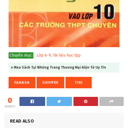
Chuyên mục:
:
Lớp 6-9
,
Tài liệu học tập
» Mua Sách Tại Những Trang Thương Mại Điện Tử Uy Tín
FAHASA
SHOPEE
TIKI
0
SHARES
READ ALSO