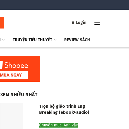
Login
H
TRUYỆN TIỂU THUYẾT
REVIEW SÁCH
XEM NHIỀU NHẤT
Trọn bộ giáo trình Eng
Breaking (ebook+audio)
Chuyên mục: Anh văn