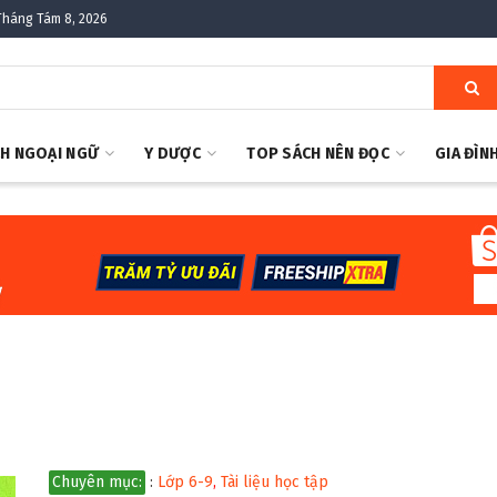
Tháng Tám 8, 2026
H NGOẠI NGỮ
Y DƯỢC
TOP SÁCH NÊN ĐỌC
GIA ĐÌN
Chuyên mục:
:
Lớp 6-9
,
Tài liệu học tập