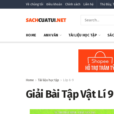
Về chúng tôi
Điều khoản
Chính sách
Liên hệ
Thứ Bảy, 
HOME
ANH VĂN
TÀI LIỆU HỌC TẬP
SÁC
Home
Tài liệu học tập
Lớp 6-9
Giải Bài Tập Vật Lí 9