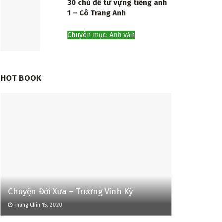
30 chủ đề từ vựng tiếng anh
1 – Cô Trang Anh
Chuyên mục: Anh văn
HOT BOOK
Chuyện Đời Xưa – Trương Vĩnh Ký
Tháng Chín 15, 2020