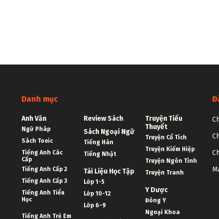
Danh mục
Đ
Anh Văn
Review Sách
Truyện Tiểu
Ch
Thuyết
Ngữ Pháp
Sách Ngoại Ngữ
Ch
Truyện Cổ Tích
Sách Toeic
Tiếng Hàn
Truyện Kiếm Hiệp
Ch
Tiếng Anh Các
Tiếng Nhật
Cấp
Truyện Ngôn Tình
Ma
Tiếng Anh Cấp 2
Tài Liệu Học Tập
Truyện Tranh
Tiếng Anh Cấp 3
Lớp 1-5
Y Dược
Tiếng Anh Tiểu
Lớp 10-12
Học
Đông Y
Lớp 6-9
Ngoại Khoa
Tiếng Anh Trẻ Em