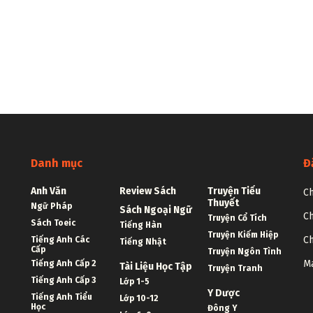
Danh mục
Đ
Anh Văn
Review Sách
Truyện Tiểu
Ch
Thuyết
Ngữ Pháp
Sách Ngoại Ngữ
Ch
Truyện Cổ Tích
Sách Toeic
Tiếng Hàn
Truyện Kiếm Hiệp
Ch
Tiếng Anh Các
Tiếng Nhật
Cấp
Truyện Ngôn Tình
Ma
Tiếng Anh Cấp 2
Tài Liệu Học Tập
Truyện Tranh
Tiếng Anh Cấp 3
Lớp 1-5
Y Dược
Tiếng Anh Tiểu
Lớp 10-12
Học
Đông Y