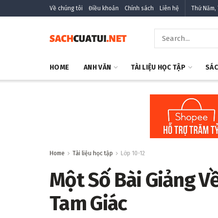
Về chúng tôi
Điều khoản
Chính sách
Liên hệ
Thứ Năm, 
HOME
ANH VĂN
TÀI LIỆU HỌC TẬP
SÁC
Home
Tài liệu học tập
Lớp 10-12
Một Số Bài Giảng Về
Tam Giác