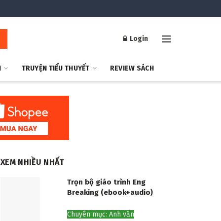
Login
H
TRUYỆN TIỂU THUYẾT
REVIEW SÁCH
XEM NHIỀU NHẤT
Trọn bộ giáo trình Eng
Breaking (ebook+audio)
Chuyên mục: Anh văn