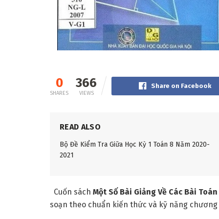
0
366
Share on Facebook
SHARES
VIEWS
READ ALSO
Bộ Đề Kiểm Tra Giữa Học Kỳ 1 Toán 8 Năm 2020-
2021
Cuốn sách
Một Số Bài Giảng Về Các Bài Toá
soạn
theo ch
uẩn kiến thức và kỹ năng chương t