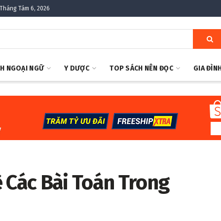
Tháng Tám 6, 2026
H NGOẠI NGỮ
Y DƯỢC
TOP SÁCH NÊN ĐỌC
GIA ĐÌN
 Các Bài Toán Trong