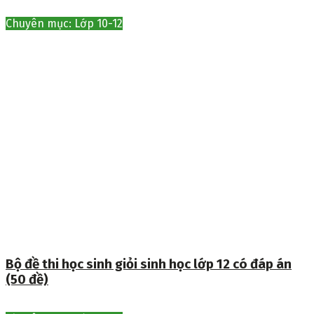
Chuyên mục: Lớp 10-12
Bộ đề thi học sinh giỏi sinh học lớp 12 có đáp án
(50 đề)