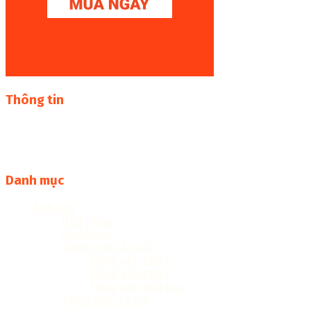
Thông tin
Thư viện sách online miễn phí online cực khủng:
sachcuatui.net được thành lập nhằm mục đích chia sẻ tài
liệu file pdf, word và đọc online miễn phí vì cộng đồng
Danh mục
Anh văn
Ngữ pháp
Sách toeic
Tiếng anh các cấp
Tiếng anh cấp 2
Tiếng anh cấp 3
Tiếng anh tiểu học
Tiếng anh trẻ em