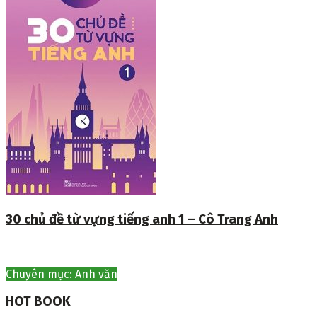
30 chủ đề từ vựng tiếng anh 1 – Cô Trang Anh
Chuyên mục: Anh văn
HOT BOOK