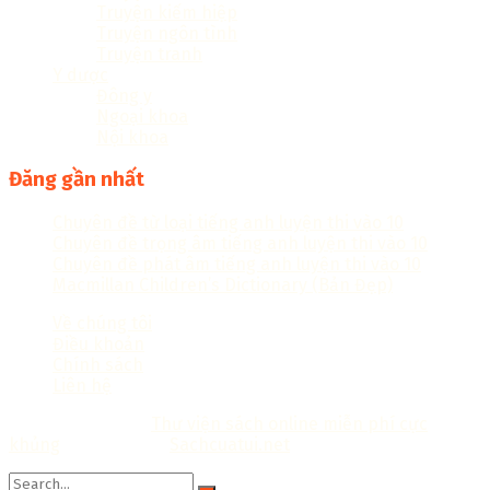
Truyện kiếm hiệp
Truyện ngôn tình
Truyện tranh
Y dược
Đông y
Ngoại khoa
Nội khoa
Đăng gần nhất
Chuyên đề từ loại tiếng anh luyện thi vào 10
Chuyên đề trọng âm tiếng anh luyện thi vào 10
Chuyên đề phát âm tiếng anh luyện thi vào 10
Macmillan Children’s Dictionary (Bản Đẹp)
Về chúng tôi
Điều khoản
Chính sách
Liên hệ
Copyright © 2018
Thư viện sách online miễn phí cực
khủng
Thiết kế bởi:
Sachcuatui.net
.