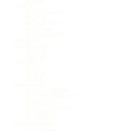
Từ vựng
Gia Đình
Cây hoa Cây cảnh
Chăn nuôi
Hướng dẫn nấu ăn
Nuôi dạy trẻ
Trồng cây ăn quả
Review sách
Sách Ngoại ngữ
Tiếng hàn
Tiếng nhật
Tài liệu học tập
Lớp 1-5
Lớp 10-12
Lớp 6-9
Top sách nên đọc
Hạt Giống Tâm Hồn
Kinh doanh khởi nghiệp
Kỹ năng sống
Nghệ Thuật Sống Đẹp
Sách làm đẹp
Sách thiếu nhi
Truyện tiểu thuyết
Truyện cổ tích