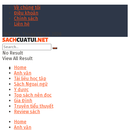
Về chúng tôi
Điều khoản
Chính sách
Liên hệ
Thứ Sáu, Tháng Tám 7, 2026
No Result
View All Result
Home
Anh văn
Tài liệu học tập
Sách Ngoại ngữ
Y dược
Top sách nên đọc
Gia Đình
Truyện tiểu thuyết
Review sách
Home
Anh văn