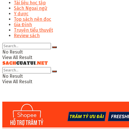
Tài liệu học tập
Sách Ngoại ngữ
Y dược
Top sách nên đọc
Gia Đình
Truyện tiểu thuyết
Review sách
No Result
View All Result
No Result
View All Result