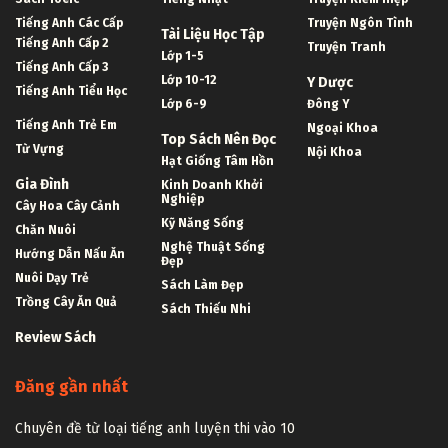
Tiếng Anh Các Cấp
Truyện Ngôn Tình
Tài Liệu Học Tập
Tiếng Anh Cấp 2
Truyện Tranh
Lớp 1-5
Tiếng Anh Cấp 3
Lớp 10-12
Y Dược
Tiếng Anh Tiểu Học
Lớp 6-9
Đông Y
Tiếng Anh Trẻ Em
Ngoại Khoa
Top Sách Nên Đọc
Từ Vựng
Nội Khoa
Hạt Giống Tâm Hồn
Gia Đình
Kinh Doanh Khởi
Nghiệp
Cây Hoa Cây Cảnh
Kỹ Năng Sống
Chăn Nuôi
Nghệ Thuật Sống
Hướng Dẫn Nấu Ăn
Đẹp
Nuôi Dạy Trẻ
Sách Làm Đẹp
Trồng Cây Ăn Quả
Sách Thiếu Nhi
Review Sách
Đăng gần nhất
Chuyên đề từ loại tiếng anh luyện thi vào 10