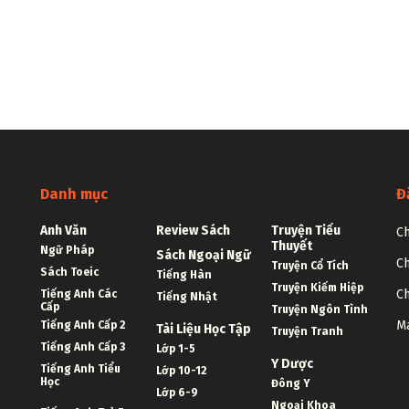
Danh mục
Đ
Anh Văn
Review Sách
Truyện Tiểu
Ch
Thuyết
Ngữ Pháp
Sách Ngoại Ngữ
Ch
Truyện Cổ Tích
Sách Toeic
Tiếng Hàn
Truyện Kiếm Hiệp
Ch
Tiếng Anh Các
Tiếng Nhật
Cấp
Truyện Ngôn Tình
Ma
Tiếng Anh Cấp 2
Tài Liệu Học Tập
Truyện Tranh
Tiếng Anh Cấp 3
Lớp 1-5
Y Dược
Tiếng Anh Tiểu
Lớp 10-12
Học
Đông Y
Lớp 6-9
Ngoại Khoa