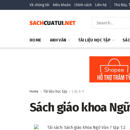
Về chúng tôi
Điều khoản
Chính sách
Liên hệ
Thứ Bảy, 
HOME
ANH VĂN
TÀI LIỆU HỌC TẬP
SÁC
Home
Tài liệu học tập
Lớp 6-9
Sách giáo khoa Ngữ 