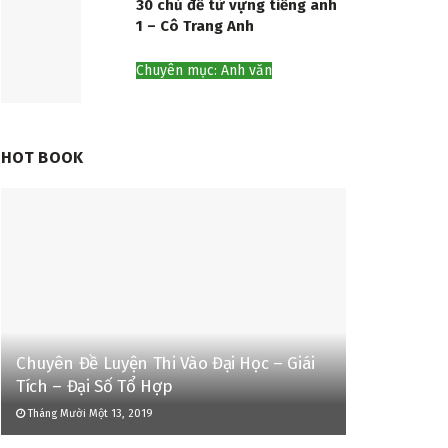
30 chủ đề từ vựng tiếng anh
1 – Cô Trang Anh
Chuyên mục: Anh văn
HOT BOOK
Chuyên Đề Luyện Thi Vào Đại Học – Giái
Tích – Đại Số Tổ Hợp
Tháng Mười Một 13, 2019