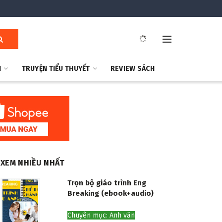
H
TRUYỆN TIỂU THUYẾT
REVIEW SÁCH
XEM NHIỀU NHẤT
Trọn bộ giáo trình Eng
Breaking (ebook+audio)
Chuyên mục: Anh văn