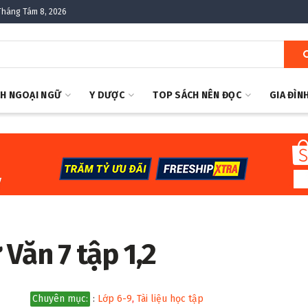
Tháng Tám 8, 2026
H NGOẠI NGỮ
Y DƯỢC
TOP SÁCH NÊN ĐỌC
GIA ĐÌN
Văn 7 tập 1,2
Chuyên mục:
:
Lớp 6-9
,
Tài liệu học tập